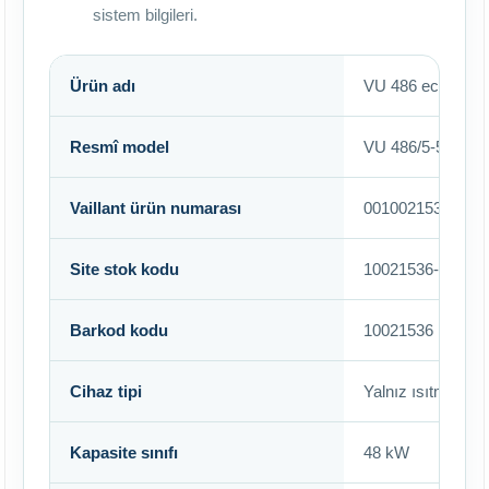
sistem bilgileri.
Ürün adı
VU 486 ecoTEC Pl
Resmî model
VU 486/5-5 H-TR
Vaillant ürün numarası
0010021536
Site stok kodu
10021536-VU486
Barkod kodu
10021536
Cihaz tipi
Yalnız ısıtma ama
Kapasite sınıfı
48 kW