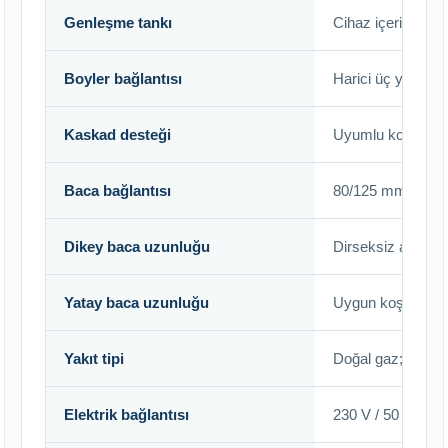
Genleşme tankı
Cihaz içerisinde
Boyler bağlantısı
Harici üç yollu va
Kaskad desteği
Uyumlu kontrol si
Baca bağlantısı
80/125 mm
Dikey baca uzunluğu
Dirseksiz azami 
Yatay baca uzunluğu
Uygun koşullarda
Yakıt tipi
Doğal gaz; uygu
Elektrik bağlantısı
230 V / 50 Hz