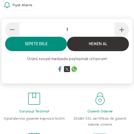
Fiyat Alarmı
li Monoblok Pompalar
llü Hidroforlar
 Hidroforlar
SEPETE EKLE
HEMEN AL
nma Suyu Hidroforları
Ürünü sosyal medyada paylaşmak istiyorum!
ip Temiz Su Dalgıç Pompaları
yu Tahliye Pompası
ankları
Sorunsuz Teslimat
Güvenli Ödeme
algıç Pompalar
Siparişleriniz güvenle kapınıza teslim
256Bit SSL sertifikası ile güvenli
ödeme sistemi
 Bıçaklı Dalgıç Pompalar