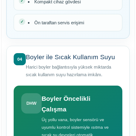
Kompakt cihaz gövdesi
Ön taraftan servis erişimi
Boyler ile Sıcak Kullanım Suyu
04
Harici boyler bağlantısıyla yüksek miktarda
sıcak kullanım suyu hazırlama imkânı.
Boyler Öncelikli
DHW
Çalışma
Üç yollu vana, boyler sensörü ve
uyumlu kontrol sistemiyle ısıtma ve
sıcak su devreleri otomatik