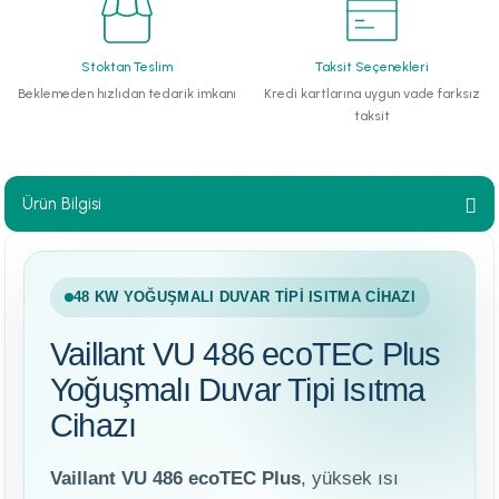
paları
Stoktan Teslim
Taksit Seçenekleri
hliye Cihazları
Beklemeden hızlıdan tedarik imkanı
Kredi kartlarına uygun vade farksız
taksit
r Terfi İstasyonu
erleri
Ürün Bilgisi
t Tipi Çamur ve Drenaj Pompaları
48 KW YOĞUŞMALI DUVAR TIPI ISITMA CIHAZI
Vaillant VU 486 ecoTEC Plus
Yoğuşmalı Duvar Tipi Isıtma
Cihazı
Vaillant VU 486 ecoTEC Plus
, yüksek ısı