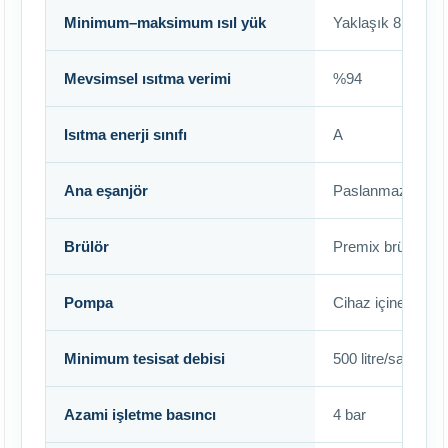
Minimum–maksimum ısıl yük
Yaklaşık 8,1–45,
Mevsimsel ısıtma verimi
%94
Isıtma enerji sınıfı
A
Ana eşanjör
Paslanmaz çelik 
Brülör
Premix brülör
Pompa
Cihaz içine ente
Minimum tesisat debisi
500 litre/saat
Azami işletme basıncı
4 bar