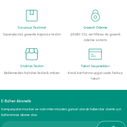
Sorunsuz Teslimat
Güvenli Ödeme
Siparişleriniz güvenle kapınıza teslim
256Bit SSL sertifikası ile güvenli
ödeme sistemi
Stoktan Teslim
Taksit Seçenekleri
Beklemeden hızlıdan tedarik imkanı
Kredi kartlarına uygun vade farksız
taksit
E-Bülten Abonelik
Kampanyalarımızdan ve indirimlerimizden güncel olarak haberdar olamk için
bültenimize abone olun.