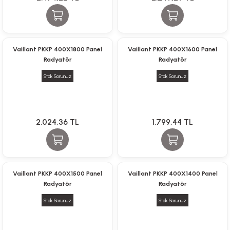
paları
hliye Cihazları
Vaillant PKKP 400X1800 Panel
Vaillant PKKP 400X1600 Panel
Radyatör
Radyatör
r Terfi İstasyonu
Stok Sorunuz
Stok Sorunuz
erleri
t Tipi Çamur ve Drenaj Pompaları
2.024,36 TL
1.799,44 TL
Vaillant PKKP 400X1500 Panel
Vaillant PKKP 400X1400 Panel
Radyatör
Radyatör
Stok Sorunuz
Stok Sorunuz