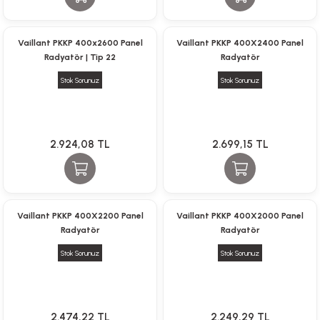
li Monoblok Pompalar
Vaillant PKKP 400x2600 Panel
Vaillant PKKP 400X2400 Panel
Radyatör | Tip 22
Radyatör
llü Hidroforlar
Stok Sorunuz
Stok Sorunuz
 Hidroforlar
nma Suyu Hidroforları
2.924,08 TL
2.699,15 TL
ip Temiz Su Dalgıç Pompaları
yu Tahliye Pompası
Vaillant PKKP 400X2200 Panel
Vaillant PKKP 400X2000 Panel
Radyatör
Radyatör
ankları
Stok Sorunuz
Stok Sorunuz
algıç Pompalar
 Bıçaklı Dalgıç Pompalar
2.474,22 TL
2.249,29 TL