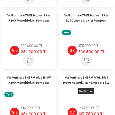
li Monoblok Pompalar
Vaillant aroTHERM plus 8 kW
Vaillant aroTHERM plus 12 kW
R290 Monoblok Isı Pompası
R290 Monoblok Isı Pompası
llü Hidroforlar
Yeni
 Hidroforlar
322.000,00 TL
375.000,00 TL
nma Suyu Hidroforları
%18
%9
264.900,00 TL
339.500,00 TL
ip Temiz Su Dalgıç Pompaları
yu Tahliye Pompası
Vaillant aroTHERM plus 15 kW
Vaillant aroTHERM VWL 85/3
R290 Monoblok Isı Pompası
Hava Kaynaklı Isı Pompası 8 kW
ankları
Stok Sorunuz
Yeni
algıç Pompalar
410.000,00 TL
147.500,00 TL
 Bıçaklı Dalgıç Pompalar
%13
%7
354.900,00 TL
137.750,00 TL