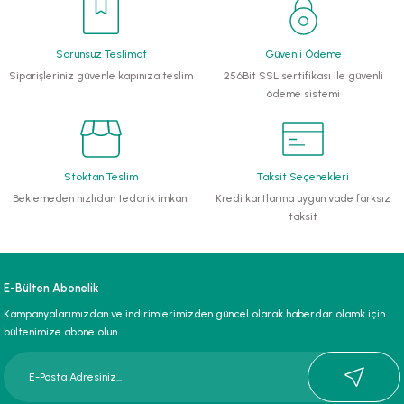
li Monoblok Pompalar
Sorunsuz Teslimat
Güvenli Ödeme
Siparişleriniz güvenle kapınıza teslim
256Bit SSL sertifikası ile güvenli
llü Hidroforlar
ödeme sistemi
 Hidroforlar
nma Suyu Hidroforları
Stoktan Teslim
Taksit Seçenekleri
Beklemeden hızlıdan tedarik imkanı
Kredi kartlarına uygun vade farksız
ip Temiz Su Dalgıç Pompaları
taksit
yu Tahliye Pompası
E-Bülten Abonelik
ankları
Kampanyalarımızdan ve indirimlerimizden güncel olarak haberdar olamk için
bültenimize abone olun.
algıç Pompalar
 Bıçaklı Dalgıç Pompalar