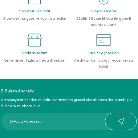
Sorunsuz Teslimat
Güvenli Ödeme
li Monoblok Pompalar
Siparişleriniz güvenle kapınıza teslim
256Bit SSL sertifikası ile güvenli
ödeme sistemi
llü Hidroforlar
 Hidroforlar
Stoktan Teslim
Taksit Seçenekleri
nma Suyu Hidroforları
Beklemeden hızlıdan tedarik imkanı
Kredi kartlarına uygun vade farksız
taksit
ip Temiz Su Dalgıç Pompaları
yu Tahliye Pompası
E-Bülten Abonelik
Kampanyalarımızdan ve indirimlerimizden güncel olarak haberdar olamk için
ankları
bültenimize abone olun.
algıç Pompalar
 Bıçaklı Dalgıç Pompalar