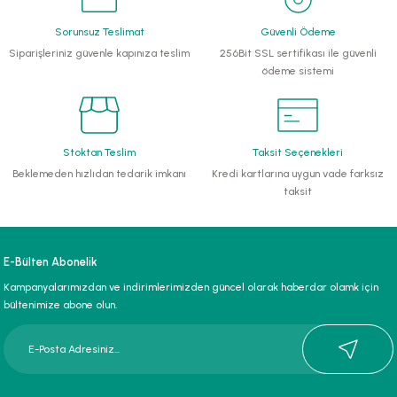
Sorunsuz Teslimat
Güvenli Ödeme
li Monoblok Pompalar
Siparişleriniz güvenle kapınıza teslim
256Bit SSL sertifikası ile güvenli
ödeme sistemi
llü Hidroforlar
 Hidroforlar
Stoktan Teslim
Taksit Seçenekleri
nma Suyu Hidroforları
Beklemeden hızlıdan tedarik imkanı
Kredi kartlarına uygun vade farksız
taksit
ip Temiz Su Dalgıç Pompaları
yu Tahliye Pompası
E-Bülten Abonelik
Kampanyalarımızdan ve indirimlerimizden güncel olarak haberdar olamk için
ankları
bültenimize abone olun.
algıç Pompalar
 Bıçaklı Dalgıç Pompalar