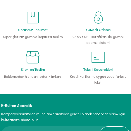
li Monoblok Pompalar
llü Hidroforlar
Sorunsuz Teslimat
Güvenli Ödeme
Siparişleriniz güvenle kapınıza teslim
256Bit SSL sertifikası ile güvenli
 Hidroforlar
ödeme sistemi
nma Suyu Hidroforları
ip Temiz Su Dalgıç Pompaları
Stoktan Teslim
Taksit Seçenekleri
Beklemeden hızlıdan tedarik imkanı
Kredi kartlarına uygun vade farksız
taksit
yu Tahliye Pompası
ankları
E-Bülten Abonelik
algıç Pompalar
Kampanyalarımızdan ve indirimlerimizden güncel olarak haberdar olamk için
bültenimize abone olun.
 Bıçaklı Dalgıç Pompalar