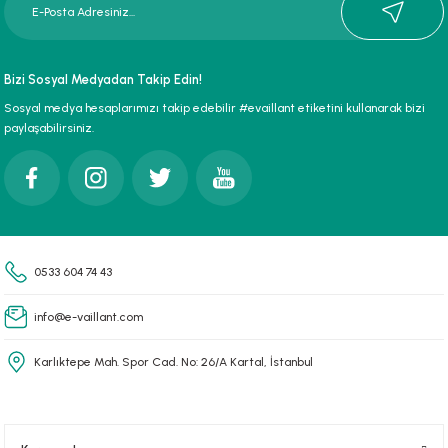
paları
Bizi Sosyal Medyadan Takip Edin!
hliye Cihazları
Sosyal medya hesaplarımızı takip edebilir #evaillant etiketini kullanarak bizi
paylaşabilirsiniz.
r Terfi İstasyonu
erleri
t Tipi Çamur ve Drenaj Pompaları
0533 604 74 43
info@e-vaillant.com
Karlıktepe Mah. Spor Cad. No: 26/A Kartal, İstanbul