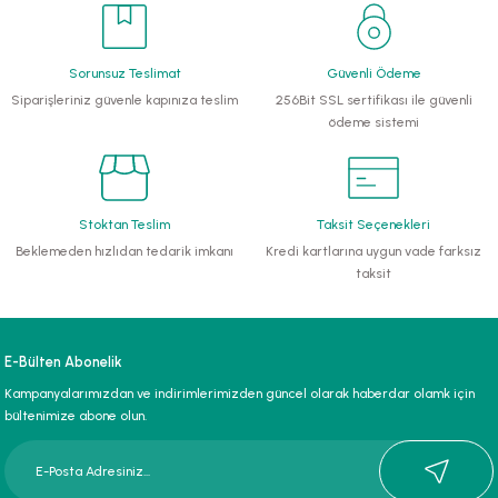
li Monoblok Pompalar
Sorunsuz Teslimat
Güvenli Ödeme
llü Hidroforlar
Siparişleriniz güvenle kapınıza teslim
256Bit SSL sertifikası ile güvenli
ödeme sistemi
 Hidroforlar
nma Suyu Hidroforları
Stoktan Teslim
Taksit Seçenekleri
Beklemeden hızlıdan tedarik imkanı
Kredi kartlarına uygun vade farksız
ip Temiz Su Dalgıç Pompaları
taksit
yu Tahliye Pompası
E-Bülten Abonelik
ankları
Kampanyalarımızdan ve indirimlerimizden güncel olarak haberdar olamk için
bültenimize abone olun.
algıç Pompalar
 Bıçaklı Dalgıç Pompalar