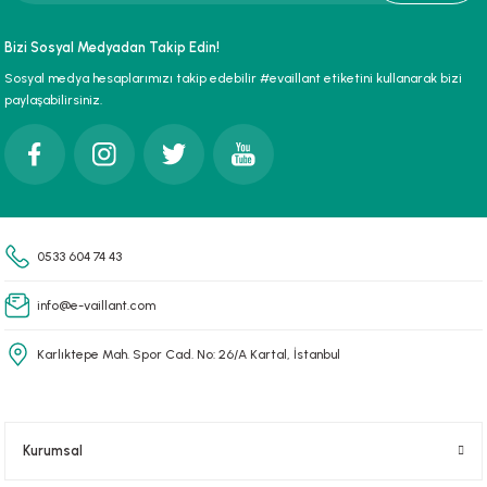
paları
Bizi Sosyal Medyadan Takip Edin!
Sosyal medya hesaplarımızı takip edebilir #evaillant etiketini kullanarak bizi
hliye Cihazları
paylaşabilirsiniz.
r Terfi İstasyonu
erleri
t Tipi Çamur ve Drenaj Pompaları
0533 604 74 43
info@e-vaillant.com
Karlıktepe Mah. Spor Cad. No: 26/A Kartal, İstanbul
Kurumsal