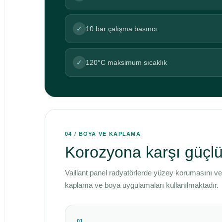
✓
10 bar çalışma basıncı
✓
120°C maksimum sıcaklık
04 / BOYA VE KAPLAMA
Korozyona karşı güçl
Vaillant panel radyatörlerde yüzey korumasını
kaplama ve boya uygulamaları kullanılmaktadır.
01