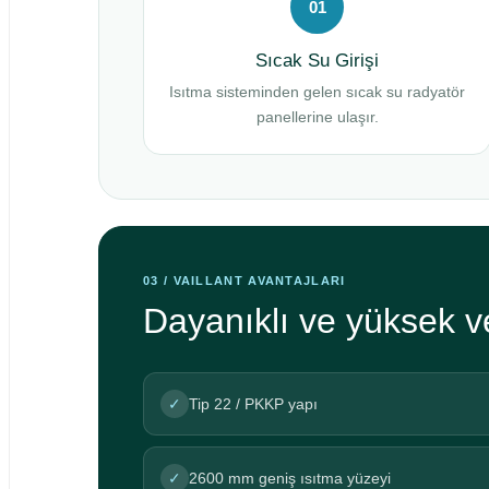
01
Sıcak Su Girişi
Isıtma sisteminden gelen sıcak su radyatör
panellerine ulaşır.
03 / VAILLANT AVANTAJLARI
Dayanıklı ve yüksek ve
✓
Tip 22 / PKKP yapı
✓
2600 mm geniş ısıtma yüzeyi