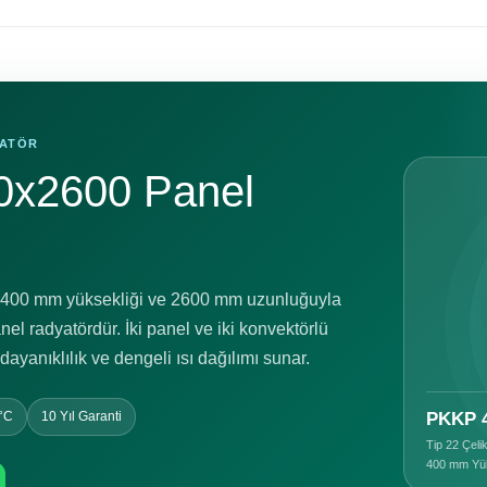
YATÖR
00x2600 Panel
 400 mm yüksekliği ve 2600 mm uzunluğuyla
el radyatördür. İki panel ve iki konvektörlü
ayanıklılık ve dengeli ısı dağılımı sunar.
°C
10 Yıl Garanti
PKKP 
Tip 22 Çeli
400 mm Yük