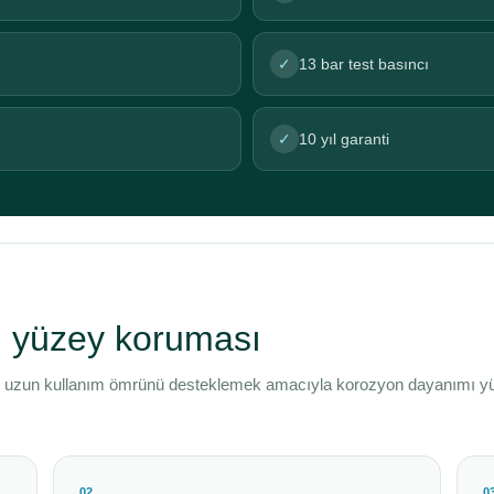
✓
13 bar test basıncı
✓
10 yıl garanti
ü yüzey koruması
 ve uzun kullanım ömrünü desteklemek amacıyla korozyon dayanımı 
02
0