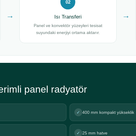
02
→
→
Isı Transferi
Panel ve konvektör yüzeyleri tesisat
suyundaki enerjiyi ortama aktarır.
rimli panel radyatör
✓
400 mm kompakt yükseklik
✓
25 mm hatve