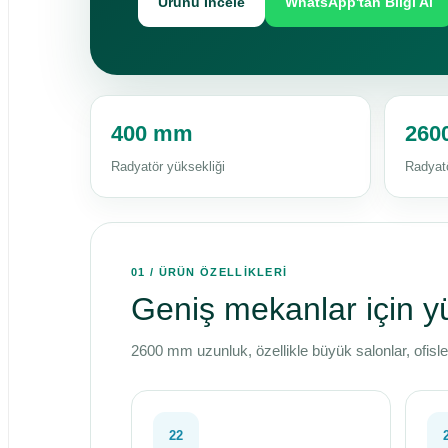
Ürünü İncele
WhatsApp'tan Bilgi Al
400 mm
260
Radyatör yüksekliği
Radyat
01 / ÜRÜN ÖZELLİKLERİ
Geniş mekanlar için y
2600 mm uzunluk, özellikle büyük salonlar, ofisl
22