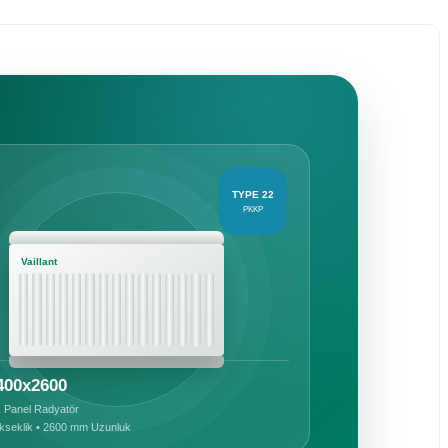
TYPE 22
PKKP
Vaillant
400x2600
k Panel Radyatör
seklik • 2600 mm Uzunluk