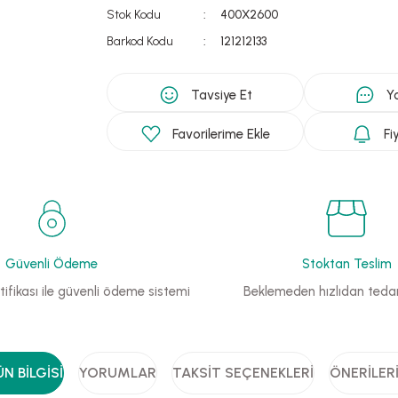
Stok Kodu
400X2600
Barkod Kodu
121212133
Tavsiye Et
Y
Fi
Güvenli Ödeme
Stoktan Teslim
ifikası ile güvenli ödeme sistemi
Beklemeden hızlıdan tedar
N BILGISI
YORUMLAR
TAKSIT SEÇENEKLERI
ÖNERILER