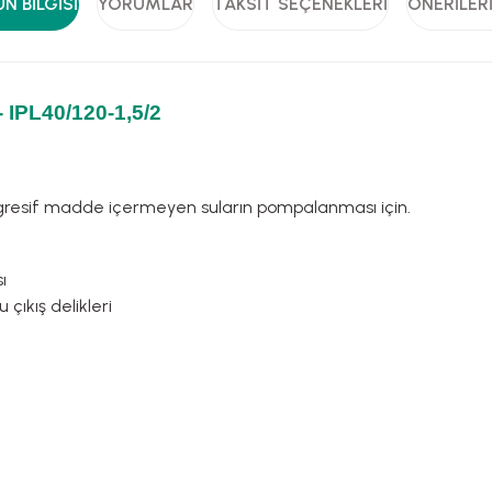
N BILGISI
YORUMLAR
TAKSIT SEÇENEKLERI
ÖNERILER
 IPL40/120-1,5/2
gresif madde içermeyen suların pompalanması için.
ı
çıkış delikleri