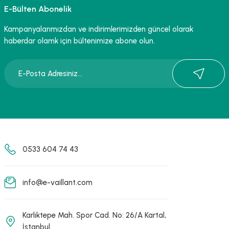
Ürün resmi kalitesiz, bozuk veya görüntülenemiyor.
E-Bülten Abonelik
Ürün açıklamasında eksik bilgiler bulunuyor.
Kampanyalarımızdan ve indirimlerimizden güncel olarak
Ürün bilgilerinde hatalar bulunuyor.
haberdar olamk için bültenimize abone olun.
Ürün fiyatı diğer sitelerden daha pahalı.
Bu ürüne benzer farklı alternatifler olmalı.
0533 604 74 43
info@e-vaillant.com
Karlıktepe Mah. Spor Cad. No: 26/A Kartal,
İstanbul