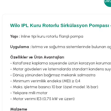
ÜRÜ
Wilo IPL Kuru Rotorlu Sirkülasyon Pompası -
Yapı :
Inline tipi kuru rotorlu flanşlı pompa
Uygulama :
Isıtma ve soğutma sistemlerinde bulunan a
Özellikler ve Ürün Avantajları
- Kataforez kaplama sayesinde üstün korozyon korumas
- Motor gövdeleri ve laternalarda standart kondens suyu 
- Dönüş yönünden bağımsız mekanik salmastra
- Minimum verimlilik endeksi (MEI) ≥ 0,4
- Maks. işletme basıncı 10 bar (özel model: 16 bar)
- Yekpare milli motor
- Motor verimi IE3 (0,75 kW ve üzeri)
Malzeme