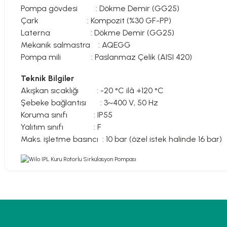
Pompa gövdesi : Dökme Demir (GG25)
Çark : Kompozit (%30 GF-PP)
Laterna : Dökme Demir (GG25)
Mekanik salmastra : AQEGG
Pompa mili : Paslanmaz Çelik (AISI 420)
Teknik Bilgiler
Akışkan sıcaklığı : -20 °C ilâ +120 °C
Şebeke bağlantısı : 3~400 V, 50 Hz
Koruma sınıfı : IP55
Yalıtım sınıfı : F
Maks. işletme basıncı : 10 bar (özel istek halinde 16 bar)
Bu ürünün fiyat bilgisi, resim, ürün açıklamalarında ve diğer konularda 
Görüş ve önerileriniz için teşekkür ederiz.