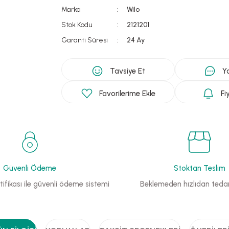
Marka
Wilo
Stok Kodu
2121201
Garanti Süresi
24 Ay
Tavsiye Et
Y
Fi
Güvenli Ödeme
Stoktan Teslim
ifikası ile güvenli ödeme sistemi
Beklemeden hızlıdan tedar