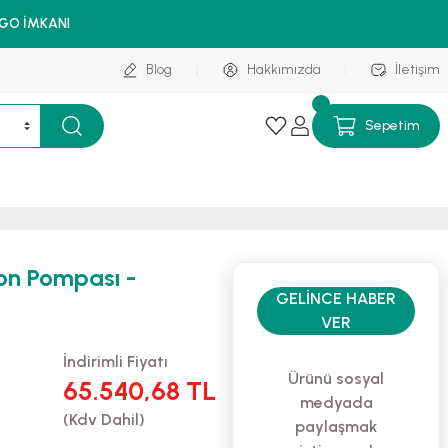
RGO İMKANI
Blog
Hakkımızda
İletişim
Sepetim
yon Pompası -
GELINCE HABER
VER
İndirimli Fiyatı
Ürünü sosyal
65.540,68 TL
medyada
(Kdv Dahil)
paylaşmak