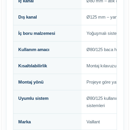
İç kanal
Ø80 mm – atık gaz hat
Dış kanal
Ø125 mm – yanma hava
İç boru malzemesi
Yoğuşmalı sistemlere
Kullanım amacı
Ø80/125 baca hattına 
Kısaltılabilirlik
Montaj kılavuzundaki ölç
Montaj yönü
Projeye göre yatay ve
Uyumlu sistem
Ø80/125 kullanımına izi
sistemleri
Marka
Vaillant