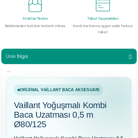
paları
Stoktan Teslim
Taksit Seçenekleri
hliye Cihazları
Beklemeden hızlıdan tedarik imkanı
Kredi kartlarına uygun vade farksız
taksit
r Terfi İstasyonu
erleri
Ürün Bilgisi
t Tipi Çamur ve Drenaj Pompaları
```
ORIJINAL VAILLANT BACA AKSESUARI
Vaillant Yoğuşmalı Kombi
Baca Uzatması 0,5 m
Ø80/125