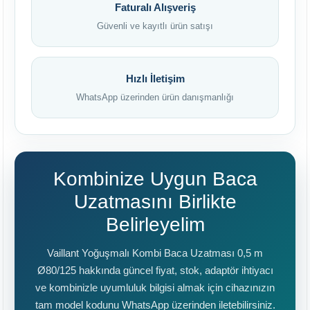
Faturalı Alışveriş
Güvenli ve kayıtlı ürün satışı
Hızlı İletişim
WhatsApp üzerinden ürün danışmanlığı
Kombinize Uygun Baca
Uzatmasını Birlikte
Belirleyelim
Vaillant Yoğuşmalı Kombi Baca Uzatması 0,5 m
Ø80/125 hakkında güncel fiyat, stok, adaptör ihtiyacı
ve kombinizle uyumluluk bilgisi almak için cihazınızın
tam model kodunu WhatsApp üzerinden iletebilirsiniz.