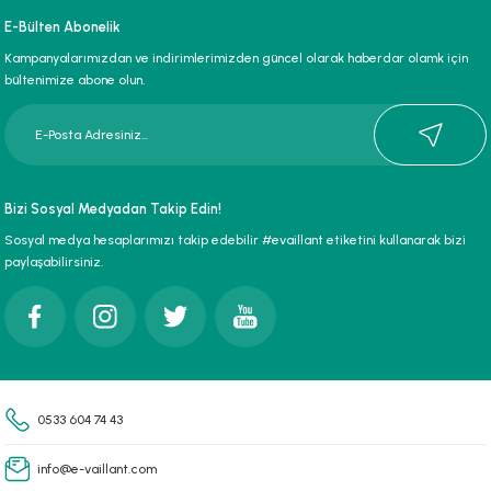
Ürün resmi kalitesiz, bozuk veya görüntülenemiyor.
E-Bülten Abonelik
Ürün açıklamasında eksik bilgiler bulunuyor.
Kampanyalarımızdan ve indirimlerimizden güncel olarak haberdar olamk için
Ürün bilgilerinde hatalar bulunuyor.
bültenimize abone olun.
Ürün fiyatı diğer sitelerden daha pahalı.
Bu ürüne benzer farklı alternatifler olmalı.
Bizi Sosyal Medyadan Takip Edin!
Sosyal medya hesaplarımızı takip edebilir #evaillant etiketini kullanarak bizi
paylaşabilirsiniz.
Gönder
0533 604 74 43
info@e-vaillant.com