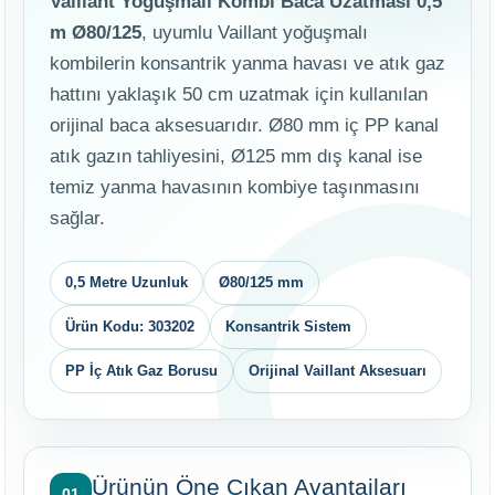
Vaillant Yoğuşmalı Kombi Baca Uzatması 0,5
m Ø80/125
, uyumlu Vaillant yoğuşmalı
kombilerin konsantrik yanma havası ve atık gaz
hattını yaklaşık 50 cm uzatmak için kullanılan
orijinal baca aksesuarıdır. Ø80 mm iç PP kanal
atık gazın tahliyesini, Ø125 mm dış kanal ise
temiz yanma havasının kombiye taşınmasını
sağlar.
0,5 Metre Uzunluk
Ø80/125 mm
Ürün Kodu: 303202
Konsantrik Sistem
PP İç Atık Gaz Borusu
Orijinal Vaillant Aksesuarı
Ürünün Öne Çıkan Avantajları
01