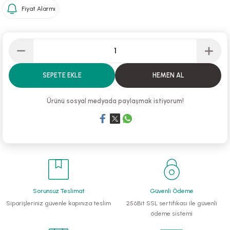
Fiyat Alarmı
li Monoblok Pompalar
llü Hidroforlar
 Hidroforlar
SEPETE EKLE
HEMEN AL
nma Suyu Hidroforları
Ürünü sosyal medyada paylaşmak istiyorum!
ip Temiz Su Dalgıç Pompaları
yu Tahliye Pompası
ankları
Sorunsuz Teslimat
Güvenli Ödeme
algıç Pompalar
Siparişleriniz güvenle kapınıza teslim
256Bit SSL sertifikası ile güvenli
ödeme sistemi
 Bıçaklı Dalgıç Pompalar