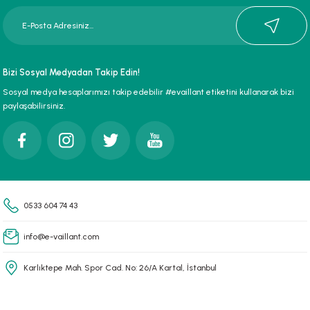
Ürün resmi kalitesiz, bozuk veya görüntülenemiyor.
Ürün açıklamasında eksik bilgiler bulunuyor.
Ürün bilgilerinde hatalar bulunuyor.
Ürün fiyatı diğer sitelerden daha pahalı.
Bizi Sosyal Medyadan Takip Edin!
Bu ürüne benzer farklı alternatifler olmalı.
Sosyal medya hesaplarımızı takip edebilir #evaillant etiketini kullanarak bizi
paylaşabilirsiniz.
Gönder
0533 604 74 43
info@e-vaillant.com
Karlıktepe Mah. Spor Cad. No: 26/A Kartal, İstanbul