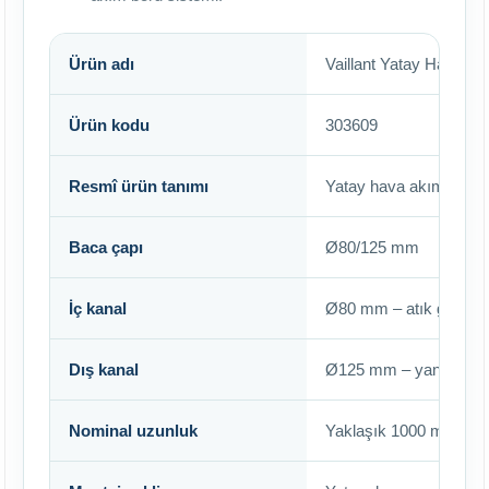
Ürün adı
Vaillant Yatay Hava Ak
Ürün kodu
303609
Resmî ürün tanımı
Yatay hava akım boru
Baca çapı
Ø80/125 mm
İç kanal
Ø80 mm – atık gaz hat
Dış kanal
Ø125 mm – yanma hava
Nominal uzunluk
Yaklaşık 1000 mm