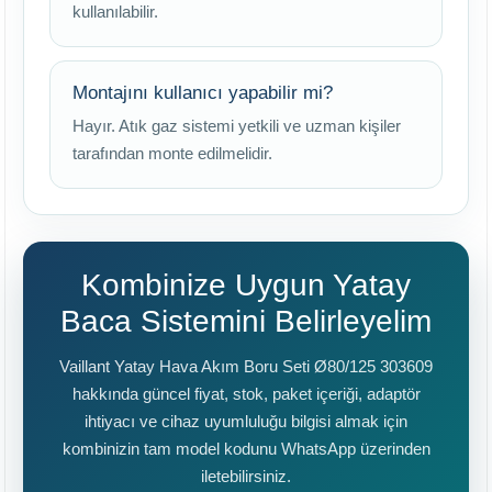
kullanılabilir.
Montajını kullanıcı yapabilir mi?
Hayır. Atık gaz sistemi yetkili ve uzman kişiler
tarafından monte edilmelidir.
Kombinize Uygun Yatay
Baca Sistemini Belirleyelim
Vaillant Yatay Hava Akım Boru Seti Ø80/125 303609
hakkında güncel fiyat, stok, paket içeriği, adaptör
ihtiyacı ve cihaz uyumluluğu bilgisi almak için
kombinizin tam model kodunu WhatsApp üzerinden
iletebilirsiniz.