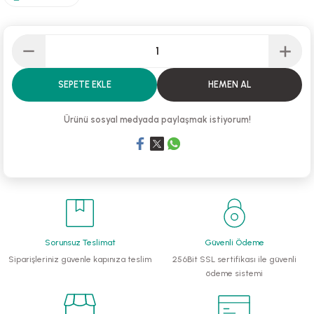
li Monoblok Pompalar
llü Hidroforlar
SEPETE EKLE
HEMEN AL
 Hidroforlar
Ürünü sosyal medyada paylaşmak istiyorum!
nma Suyu Hidroforları
ip Temiz Su Dalgıç Pompaları
yu Tahliye Pompası
ankları
Sorunsuz Teslimat
Güvenli Ödeme
Siparişleriniz güvenle kapınıza teslim
256Bit SSL sertifikası ile güvenli
algıç Pompalar
ödeme sistemi
 Bıçaklı Dalgıç Pompalar