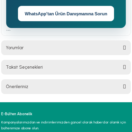
WhatsApp'tan Ürün Danışmanına Sorun
```
Yorumlar
Taksit Seçenekleri
Bu ürüne ilk yorumu siz yapın!
Önerileriniz
Yorum Yaz
Bu ürünün fiyat bilgisi, resim, ürün açıklamalarında ve diğer konularda
yetersiz gördüğünüz noktaları öneri formunu kullanarak tarafımıza
iletebilirsiniz.
E-Bülten Abonelik
Görüş ve önerileriniz için teşekkür ederiz.
Kampanyalarımızdan ve indirimlerimizden güncel olarak haberdar olamk için
bültenimize abone olun.