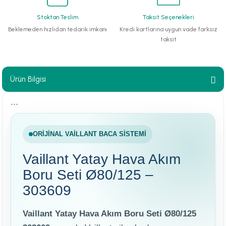
paları
Stoktan Teslim
Taksit Seçenekleri
Beklemeden hızlıdan tedarik imkanı
Kredi kartlarına uygun vade farksız
taksit
hliye Cihazları
r Terfi İstasyonu
Ürün Bilgisi
erleri
```
t Tipi Çamur ve Drenaj Pompaları
ORIJINAL VAILLANT BACA SISTEMI
Vaillant Yatay Hava Akım
Boru Seti Ø80/125 –
303609
Vaillant Yatay Hava Akım Boru Seti Ø80/125