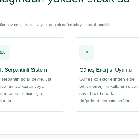
cretsiz enerji, kazan veya başka bir ısı üreticisiyle desteklenebilir.
2X
☀
ft Serpantinli Sistem
Güneş Enerjisi Uyumu
t serpantin solar devre, üst
Güneş kolektörlerinden elde
rpantin ise kazan veya
edilen enerjinin kullanım sıcak
rdımcı ısı üreticisi için
suyu hazırlamada
lanılır.
değerlendirilmesini sağlar.