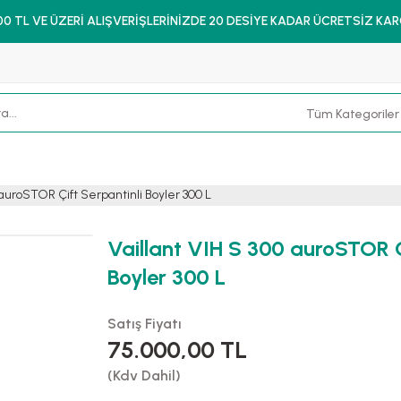
00 TL VE ÜZERİ ALIŞVERİŞLERİNİZDE 20 DESİYE KADAR ÜCRETSİZ KA
 auroSTOR Çift Serpantinli Boyler 300 L
Vaillant VIH S 300 auroSTOR Ç
Boyler 300 L
Satış Fiyatı
75.000,00 TL
(Kdv Dahil)