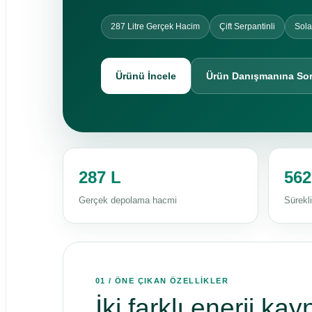
287 Litre Gerçek Hacim
Çift Serpantinli
Sola
Ürünü İncele
Ürün Danışmanına So
287 L
562
Gerçek depolama hacmi
Sürekl
01 / ÖNE ÇIKAN ÖZELLİKLER
İki farklı enerji k