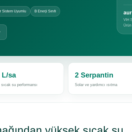
r Sistem Uyumlu
B Enerji Sınıfı
au
VIH 
Ürün
r
 L/sa
2 Serpantin
i sıcak su performansı
Solar ve yardımcı ısıtma
aynağından yüksek sıcak su