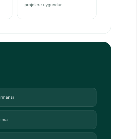
projelere uygundur.
formansı
anma