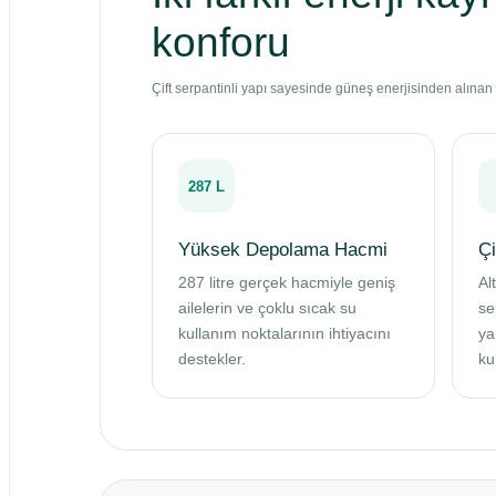
konforu
Çift serpantinli yapı sayesinde güneş enerjisinden alınan ü
287 L
Yüksek Depolama Hacmi
Çi
287 litre gerçek hacmiyle geniş
Al
ailelerin ve çoklu sıcak su
se
kullanım noktalarının ihtiyacını
ya
destekler.
kul