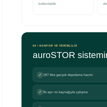
kullanılabilir.
de
04 / KONFOR VE VERİMLİLİK
auroSTOR sistemini
✓
287 litre gerçek depolama hacmi
✓
İki ayrı ısı kaynağıyla çalışma