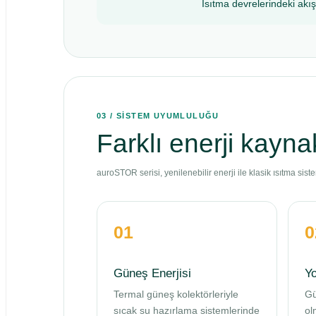
Isıtma devrelerindeki akış
03 / SİSTEM UYUMLULUĞU
Farklı enerji kaynakl
auroSTOR serisi, yenilenebilir enerji ile klasik ısıtma sist
01
0
Güneş Enerjisi
Y
Termal güneş kolektörleriyle
Gü
sıcak su hazırlama sistemlerinde
ol