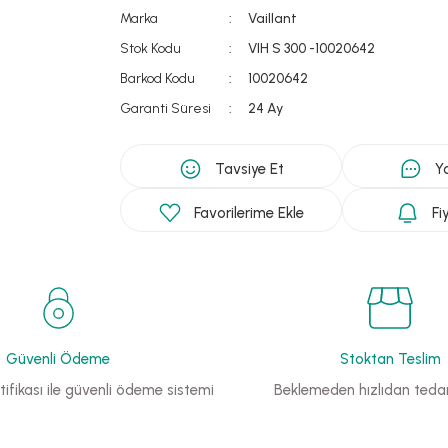
Marka
Vaillant
Stok Kodu
VIH S 300 -10020642
Barkod Kodu
10020642
Garanti Süresi
24 Ay
Tavsiye Et
Y
Fi
Güvenli Ödeme
Stoktan Teslim
ifikası ile güvenli ödeme sistemi
Beklemeden hızlıdan tedar