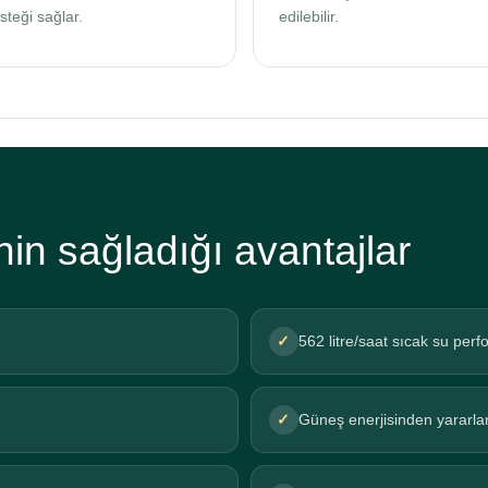
steği sağlar.
edilebilir.
n sağladığı avantajlar
✓
562 litre/saat sıcak su per
✓
Güneş enerjisinden yararl