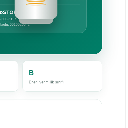
roSTOR
S 300/3 BR
 kodu: 0010020642
B
Enerji verimlilik sınıfı