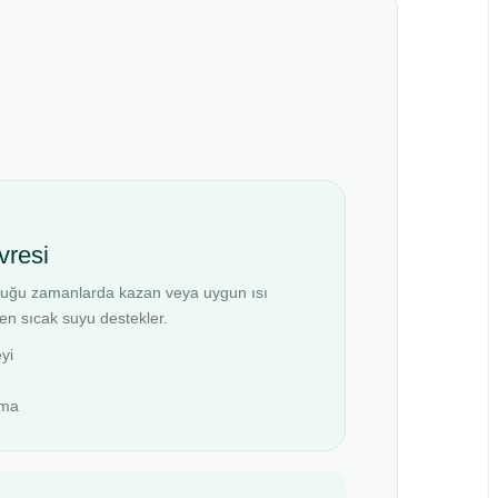
vresi
lduğu zamanlarda kazan veya uygun ısı
den sıcak suyu destekler.
yi
ama