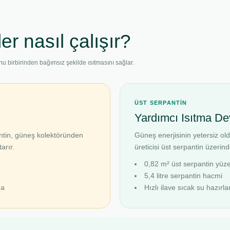
ler nasıl çalışır?
unu birbirinden bağımsız şekilde ısıtmasını sağlar.
ÜST SERPANTİN
Yardımcı Isıtma De
antin, güneş kolektöründen
Güneş enerjisinin yetersiz o
arır.
üreticisi üst serpantin üzerin
0,82 m² üst serpantin yüze
5,4 litre serpantin hacmi
ma
Hızlı ilave sıcak su hazırl