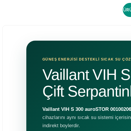
ÜRÜ
GÜNEŞ ENERJİSİ DESTEKLİ SICAK SU ÇÖ
Vaillant VIH
Çift Serpantin
Vaillant VIH S 300 auroSTOR 0010020
cihazlarını aynı sıcak su sistemi içerisind
indirekt boylerdir.