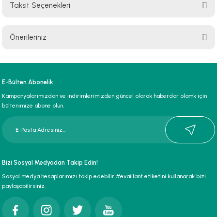
Taksit Seçenekleri
Bu ürüne ilk yorumu siz yapın!
Önerileriniz
Yorum Yaz
Bu ürünün fiyat bilgisi, resim, ürün açıklamalarında ve diğer konularda
yetersiz gördüğünüz noktaları öneri formunu kullanarak tarafımıza
iletebilirsiniz.
E-Bülten Abonelik
Görüş ve önerileriniz için teşekkür ederiz.
Kampanyalarımızdan ve indirimlerimizden güncel olarak haberdar olamk için
bültenimize abone olun.
Ürün resmi kalitesiz, bozuk veya görüntülenemiyor.
Ürün açıklamasında eksik bilgiler bulunuyor.
Ürün bilgilerinde hatalar bulunuyor.
Ürün fiyatı diğer sitelerden daha pahalı.
Bizi Sosyal Medyadan Takip Edin!
Bu ürüne benzer farklı alternatifler olmalı.
Sosyal medya hesaplarımızı takip edebilir #evaillant etiketini kullanarak bizi
paylaşabilirsiniz.