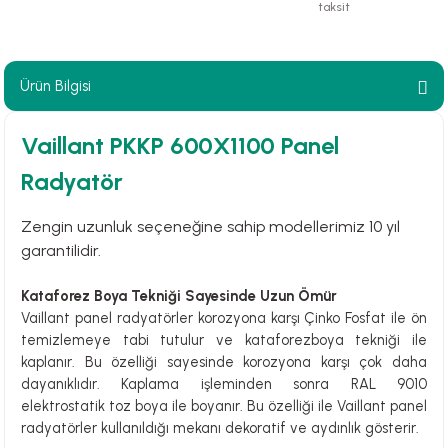
taksit
paları
hliye Cihazları
Ürün Bilgisi
r Terfi İstasyonu
Vaillant PKKP 600X1100 Panel
Radyatör
erleri
Zengin uzunluk seçeneğine sahip modellerimiz 10 yıl
t Tipi Çamur ve Drenaj Pompaları
garantilidir.
Kataforez Boya Tekniği Sayesinde Uzun Ömür
Vaillant panel radyatörler korozyona karşı Çinko Fosfat ile ön
temizlemeye tabi tutulur ve kataforezboya tekniği ile
kaplanır. Bu özelliği sayesinde korozyona karşı çok daha
dayanıklıdır. Kaplama işleminden sonra RAL 9010
elektrostatik toz boya ile boyanır. Bu özelliği ile Vaillant panel
radyatörler kullanıldığı mekanı dekoratif ve aydınlık gösterir.