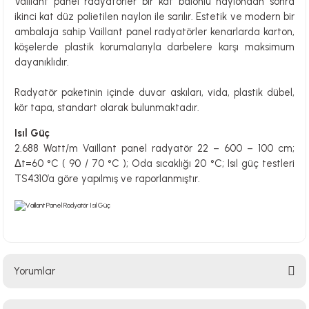
Vaillant panel radyatörler bir kat balonlu naylondan sonra
ikinci kat düz polietilen naylon ile sarılır. Estetik ve modern bir
ambalaja sahip Vaillant panel radyatörler kenarlarda karton,
köşelerde plastik korumalarıyla darbelere karşı maksimum
dayanıklıdır.
Radyatör paketinin içinde duvar askıları, vida, plastik dübel,
kör tapa, standart olarak bulunmaktadır.
Isıl Güç
2.688 Watt/m Vaillant panel radyatör 22 – 600 – 100 cm;
Δt=60 °C ( 90 / 70 °C ); Oda sıcaklığı 20 °C; Isıl güç testleri
TS4310’a göre yapılmış ve raporlanmıştır.
Yorumlar