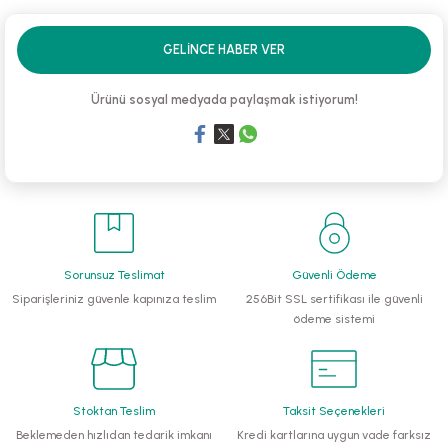
li Monoblok Pompalar
GELINCE HABER VER
llü Hidroforlar
Ürünü sosyal medyada paylaşmak istiyorum!
 Hidroforlar
nma Suyu Hidroforları
ip Temiz Su Dalgıç Pompaları
Sorunsuz Teslimat
Güvenli Ödeme
yu Tahliye Pompası
Siparişleriniz güvenle kapınıza teslim
256Bit SSL sertifikası ile güvenli
ödeme sistemi
ankları
algıç Pompalar
Stoktan Teslim
Taksit Seçenekleri
 Bıçaklı Dalgıç Pompalar
Beklemeden hızlıdan tedarik imkanı
Kredi kartlarına uygun vade farksız