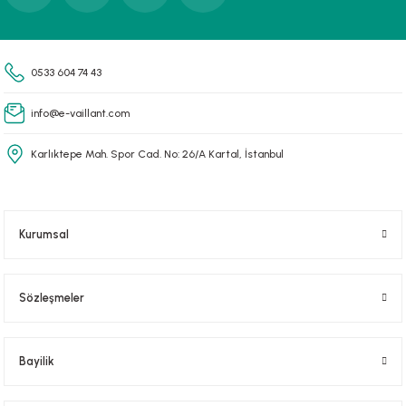
Gönder
0533 604 74 43
info@e-vaillant.com
Karlıktepe Mah. Spor Cad. No: 26/A Kartal, İstanbul
Kurumsal
Sözleşmeler
Bayilik