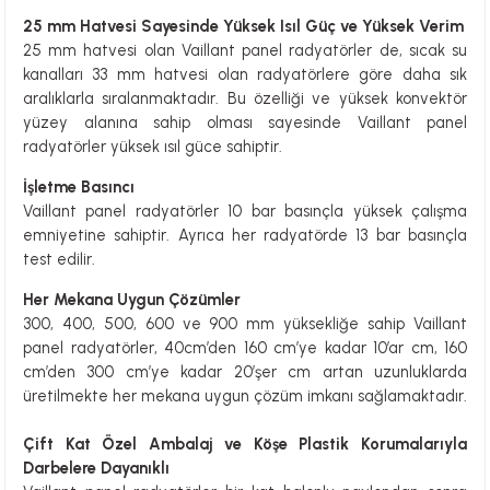
25 mm Hatvesi Sayesinde Yüksek Isıl Güç ve Yüksek Verim
25 mm hatvesi olan Vaillant panel radyatörler de, sıcak su
kanalları 33 mm hatvesi olan radyatörlere göre daha sık
aralıklarla sıralanmaktadır. Bu özelliği ve yüksek konvektör
yüzey alanına sahip olması sayesinde Vaillant panel
radyatörler yüksek ısıl güce sahiptir.
İşletme Basıncı
Vaillant panel radyatörler 10 bar basınçla yüksek çalışma
emniyetine sahiptir. Ayrıca her radyatörde 13 bar basınçla
test edilir.
Her Mekana Uygun Çözümler
300, 400, 500, 600 ve 900 mm yüksekliğe sahip Vaillant
panel radyatörler, 40cm’den 160 cm’ye kadar 10’ar cm, 160
cm’den 300 cm’ye kadar 20’şer cm artan uzunluklarda
üretilmekte her mekana uygun çözüm imkanı sağlamaktadır.
Çift Kat Özel Ambalaj ve Köşe Plastik Korumalarıyla
Darbelere Dayanıklı