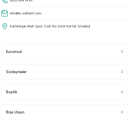
0533 604 74 43
info@e-vaillant.com
Karlıktepe Mah. Spor Cad. No: 26/A Kartal, İstanbul
Kurumsal
Sözleşmeler
Bayilik
Bize Ulaşın