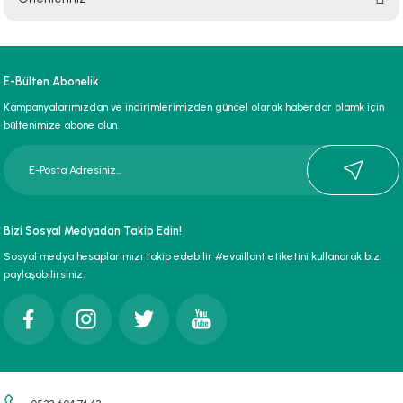
Yorum Yaz
Bu ürünün fiyat bilgisi, resim, ürün açıklamalarında ve diğer konularda
yetersiz gördüğünüz noktaları öneri formunu kullanarak tarafımıza
iletebilirsiniz.
E-Bülten Abonelik
Görüş ve önerileriniz için teşekkür ederiz.
Kampanyalarımızdan ve indirimlerimizden güncel olarak haberdar olamk için
bültenimize abone olun.
Ürün resmi kalitesiz, bozuk veya görüntülenemiyor.
Ürün açıklamasında eksik bilgiler bulunuyor.
Ürün bilgilerinde hatalar bulunuyor.
Ürün fiyatı diğer sitelerden daha pahalı.
Bizi Sosyal Medyadan Takip Edin!
Bu ürüne benzer farklı alternatifler olmalı.
Sosyal medya hesaplarımızı takip edebilir #evaillant etiketini kullanarak bizi
paylaşabilirsiniz.
Gönder