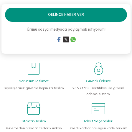
li Monoblok Pompalar
GELINCE HABER VER
llü Hidroforlar
Ürünü sosyal medyada paylaşmak istiyorum!
 Hidroforlar
nma Suyu Hidroforları
ip Temiz Su Dalgıç Pompaları
Sorunsuz Teslimat
Güvenli Ödeme
yu Tahliye Pompası
Siparişleriniz güvenle kapınıza teslim
256Bit SSL sertifikası ile güvenli
ödeme sistemi
ankları
algıç Pompalar
Stoktan Teslim
Taksit Seçenekleri
 Bıçaklı Dalgıç Pompalar
Beklemeden hızlıdan tedarik imkanı
Kredi kartlarına uygun vade farksız