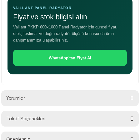
VAILLANT PANEL RADYATÖR
Fiyat ve stok bilgisi alın
Vaillant PKKP 600x1000 Panel Radyatör için güncel fiyat,
stok, teslimat ve doğru radyatör ölçüsü konusunda ürün
danışmanımıza ulaşabilirsiniz.
WhatsApp'tan Fiyat Al
Yorumlar
Taksit Seçenekleri
Bu ürüne ilk yorumu siz yapın!
Önerileriniz