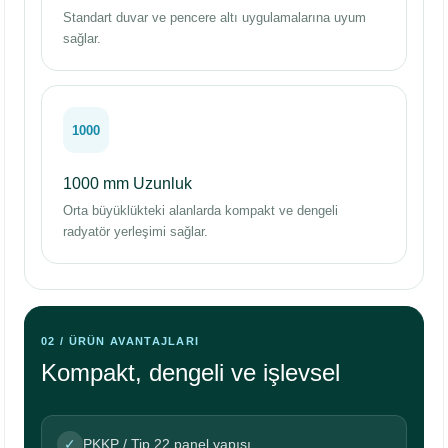
Standart duvar ve pencere altı uygulamalarına uyum
sağlar.
1000
1000 mm Uzunluk
Orta büyüklükteki alanlarda kompakt ve dengeli
radyatör yerleşimi sağlar.
02 / ÜRÜN AVANTAJLARI
Kompakt, dengeli ve işlevsel
✓
PKKP / Tip 22 panel yapısı