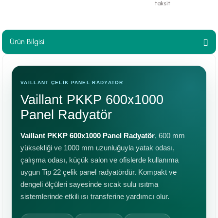
taksit
paları
hliye Cihazları
Ürün Bilgisi
r Terfi İstasyonu
VAILLANT ÇELİK PANEL RADYATÖR
erleri
Vaillant PKKP 600x1000
t Tipi Çamur ve Drenaj Pompaları
Panel Radyatör
Vaillant PKKP 600x1000 Panel Radyatör
, 600 mm
yüksekliği ve 1000 mm uzunluğuyla yatak odası,
çalışma odası, küçük salon ve ofislerde kullanıma
uygun Tip 22 çelik panel radyatördür. Kompakt ve
dengeli ölçüleri sayesinde sıcak sulu ısıtma
sistemlerinde etkili ısı transferine yardımcı olur.