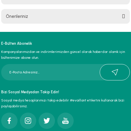
Bu ürüne ilk yorumu siz yapın!
Önerileriniz
Yorum Yaz
Bu ürünün fiyat bilgisi, resim, ürün açıklamalarında ve diğer konularda
yetersiz gördüğünüz noktaları öneri formunu kullanarak tarafımıza
iletebilirsiniz.
E-Bülten Abonelik
Görüş ve önerileriniz için teşekkür ederiz.
Kampanyalarımızdan ve indirimlerimizden güncel olarak haberdar olamk için
bültenimize abone olun.
Ürün resmi kalitesiz, bozuk veya görüntülenemiyor.
Ürün açıklamasında eksik bilgiler bulunuyor.
Ürün bilgilerinde hatalar bulunuyor.
Ürün fiyatı diğer sitelerden daha pahalı.
Bizi Sosyal Medyadan Takip Edin!
Bu ürüne benzer farklı alternatifler olmalı.
Sosyal medya hesaplarımızı takip edebilir #evaillant etiketini kullanarak bizi
paylaşabilirsiniz.