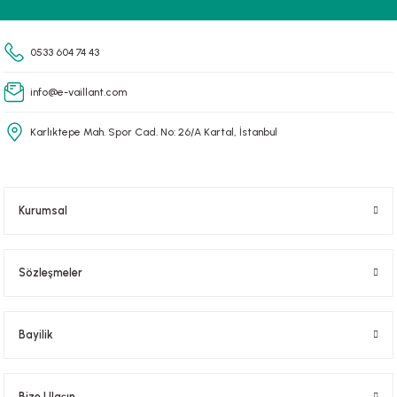
Gönder
0533 604 74 43
info@e-vaillant.com
Karlıktepe Mah. Spor Cad. No: 26/A Kartal, İstanbul
Kurumsal
Sözleşmeler
Bayilik
Bize Ulaşın