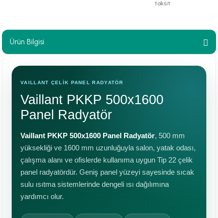
taksit
paları
hliye Cihazları
Ürün Bilgisi
r Terfi İstasyonu
VAILLANT ÇELİK PANEL RADYATÖR
erleri
Vaillant PKKP 500x1600
t Tipi Çamur ve Drenaj Pompaları
Panel Radyatör
Vaillant PKKP 500x1600 Panel Radyatör
, 500 mm
yüksekliği ve 1600 mm uzunluğuyla salon, yatak odası,
çalışma alanı ve ofislerde kullanıma uygun Tip 22 çelik
panel radyatördür. Geniş panel yüzeyi sayesinde sıcak
sulu ısıtma sistemlerinde dengeli ısı dağılımına
yardımcı olur.