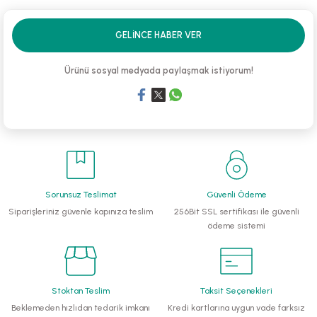
li Monoblok Pompalar
GELINCE HABER VER
llü Hidroforlar
Ürünü sosyal medyada paylaşmak istiyorum!
 Hidroforlar
nma Suyu Hidroforları
ip Temiz Su Dalgıç Pompaları
Sorunsuz Teslimat
Güvenli Ödeme
yu Tahliye Pompası
Siparişleriniz güvenle kapınıza teslim
256Bit SSL sertifikası ile güvenli
ödeme sistemi
ankları
algıç Pompalar
Stoktan Teslim
Taksit Seçenekleri
 Bıçaklı Dalgıç Pompalar
Beklemeden hızlıdan tedarik imkanı
Kredi kartlarına uygun vade farksız