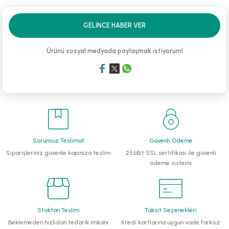
li Monoblok Pompalar
GELINCE HABER VER
llü Hidroforlar
Ürünü sosyal medyada paylaşmak istiyorum!
 Hidroforlar
nma Suyu Hidroforları
ip Temiz Su Dalgıç Pompaları
Sorunsuz Teslimat
Güvenli Ödeme
yu Tahliye Pompası
Siparişleriniz güvenle kapınıza teslim
256Bit SSL sertifikası ile güvenli
ödeme sistemi
ankları
algıç Pompalar
Stoktan Teslim
Taksit Seçenekleri
 Bıçaklı Dalgıç Pompalar
Beklemeden hızlıdan tedarik imkanı
Kredi kartlarına uygun vade farksız