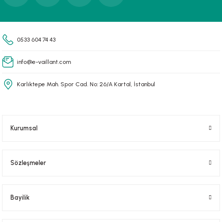
Gönder
0533 604 74 43
info@e-vaillant.com
Karlıktepe Mah. Spor Cad. No: 26/A Kartal, İstanbul
Kurumsal
Sözleşmeler
Bayilik