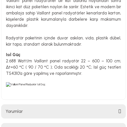
Vaillant panel radyatörler bir kat balonlu naylondan sonra
ikinci kat düz polietilen naylon ile sarılır. Estetik ve modern bir
ambalaja sahip Vaillant panel radyatörler kenarlarda karton,
köşelerde plastik korumalarıyla darbelere karşı maksimum
dayanıklıdır.
Radyatör paketinin içinde duvar askıları, vida, plastik dübel,
kör tapa, standart olarak bulunmaktadır.
Isıl Güç
2.688 Watt/m Vaillant panel radyatör 22 – 600 – 100 cm;
Δt=60 °C ( 90 / 70 °C ); Oda sıcaklığı 20 °C; Isıl güç testleri
TS4310’a göre yapılmış ve raporlanmıştır.
Yorumlar