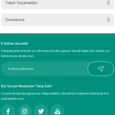
Taksit Seçenekleri
Bu ürüne ilk yorumu siz yapın!
Önerileriniz
Yorum Yaz
Bu ürünün fiyat bilgisi, resim, ürün açıklamalarında ve diğer konularda
yetersiz gördüğünüz noktaları öneri formunu kullanarak tarafımıza
iletebilirsiniz.
E-Bülten Abonelik
Görüş ve önerileriniz için teşekkür ederiz.
Kampanyalarımızdan ve indirimlerimizden güncel olarak haberdar olamk için
bültenimize abone olun.
Ürün resmi kalitesiz, bozuk veya görüntülenemiyor.
Ürün açıklamasında eksik bilgiler bulunuyor.
Ürün bilgilerinde hatalar bulunuyor.
Ürün fiyatı diğer sitelerden daha pahalı.
Bizi Sosyal Medyadan Takip Edin!
Bu ürüne benzer farklı alternatifler olmalı.
Sosyal medya hesaplarımızı takip edebilir #evaillant etiketini kullanarak bizi
paylaşabilirsiniz.