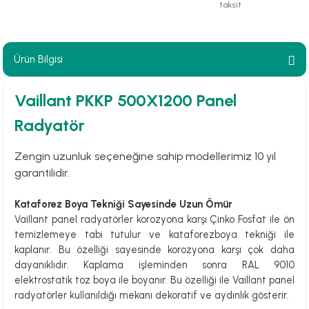
taksit
paları
hliye Cihazları
Ürün Bilgisi
r Terfi İstasyonu
Vaillant PKKP 500X1200 Panel
Radyatör
erleri
Zengin uzunluk seçeneğine sahip modellerimiz 10 yıl
t Tipi Çamur ve Drenaj Pompaları
garantilidir.
Kataforez Boya Tekniği Sayesinde Uzun Ömür
Vaillant panel radyatörler korozyona karşı Çinko Fosfat ile ön
temizlemeye tabi tutulur ve kataforezboya tekniği ile
kaplanır. Bu özelliği sayesinde korozyona karşı çok daha
dayanıklıdır. Kaplama işleminden sonra RAL 9010
elektrostatik toz boya ile boyanır. Bu özelliği ile Vaillant panel
radyatörler kullanıldığı mekanı dekoratif ve aydınlık gösterir.