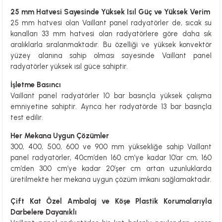
25 mm Hatvesi Sayesinde Yüksek Isıl Güç ve Yüksek Verim
25 mm hatvesi olan Vaillant panel radyatörler de, sıcak su
kanalları 33 mm hatvesi olan radyatörlere göre daha sık
aralıklarla sıralanmaktadır. Bu özelliği ve yüksek konvektör
yüzey alanına sahip olması sayesinde Vaillant panel
radyatörler yüksek ısıl güce sahiptir.
İşletme Basıncı
Vaillant panel radyatörler 10 bar basınçla yüksek çalışma
emniyetine sahiptir. Ayrıca her radyatörde 13 bar basınçla
test edilir.
Her Mekana Uygun Çözümler
300, 400, 500, 600 ve 900 mm yüksekliğe sahip Vaillant
panel radyatörler, 40cm’den 160 cm’ye kadar 10’ar cm, 160
cm’den 300 cm’ye kadar 20’şer cm artan uzunluklarda
üretilmekte her mekana uygun çözüm imkanı sağlamaktadır.
Çift Kat Özel Ambalaj ve Köşe Plastik Korumalarıyla
Darbelere Dayanıklı