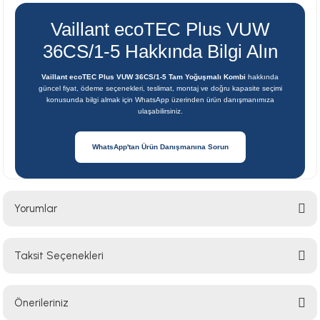
Vaillant ecoTEC Plus VUW
36CS/1-5 Hakkında Bilgi Alın
Vaillant ecoTEC Plus VUW 36CS/1-5 Tam Yoğuşmalı Kombi
hakkında
güncel fiyat, ödeme seçenekleri, teslimat, montaj ve doğru kapasite seçimi
konusunda bilgi almak için WhatsApp üzerinden ürün danışmanımıza
ulaşabilirsiniz.
WhatsApp'tan Ürün Danışmanına Sorun
Yorumlar
Taksit Seçenekleri
Bu ürüne ilk yorumu siz yapın!
Önerileriniz
Yorum Yaz