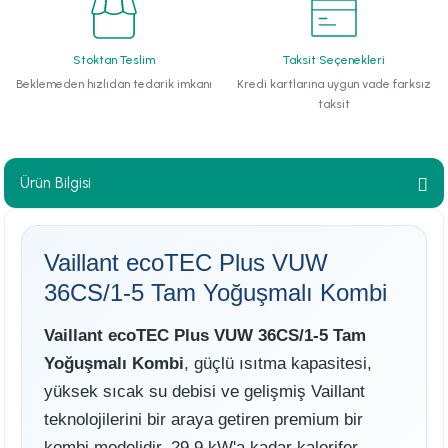
paları
Stoktan Teslim
Taksit Seçenekleri
hliye Cihazları
Beklemeden hızlıdan tedarik imkanı
Kredi kartlarına uygun vade farksız
taksit
r Terfi İstasyonu
erleri
Ürün Bilgisi
t Tipi Çamur ve Drenaj Pompaları
Vaillant ecoTEC Plus VUW
36CS/1-5 Tam Yoğuşmalı Kombi
Vaillant ecoTEC Plus VUW 36CS/1-5 Tam
Yoğuşmalı Kombi
, güçlü ısıtma kapasitesi,
yüksek sıcak su debisi ve gelişmiş Vaillant
teknolojilerini bir araya getiren premium bir
kombi modelidir. 29,9 kW'a kadar kalorifer