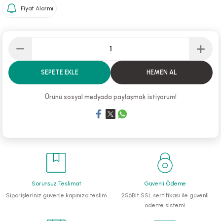
Fiyat Alarmı
li Monoblok Pompalar
llü Hidroforlar
 Hidroforlar
SEPETE EKLE
HEMEN AL
nma Suyu Hidroforları
Ürünü sosyal medyada paylaşmak istiyorum!
ip Temiz Su Dalgıç Pompaları
yu Tahliye Pompası
ankları
Sorunsuz Teslimat
Güvenli Ödeme
algıç Pompalar
Siparişleriniz güvenle kapınıza teslim
256Bit SSL sertifikası ile güvenli
ödeme sistemi
 Bıçaklı Dalgıç Pompalar