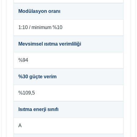
Modülasyon oranı
1:10 / minimum %10
Mevsimsel ısıtma verimliliği
%94
%30 güçte verim
%109,5
Isıtma enerji sınıfı
A