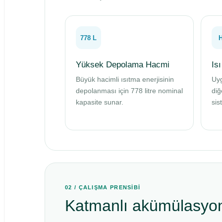
778 L
Yüksek Depolama Hacmi
Is
Büyük hacimli ısıtma enerjisinin
Uy
depolanması için 778 litre nominal
diğ
kapasite sunar.
sis
02 / ÇALIŞMA PRENSİBİ
Katmanlı akümülasyon 