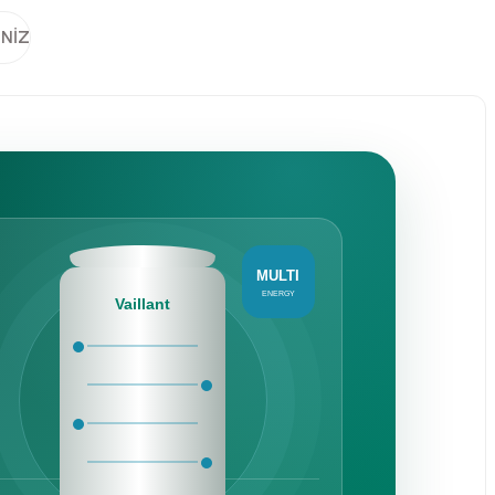
INIZ
MULTI
ENERGY
Vaillant