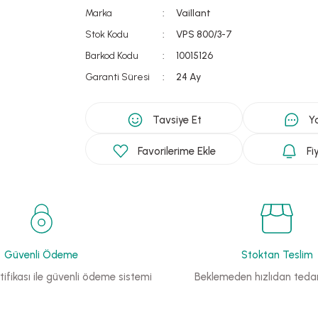
Marka
Vaillant
Stok Kodu
VPS 800/3-7
Barkod Kodu
10015126
Garanti Süresi
24 Ay
Tavsiye Et
Y
Fi
Güvenli Ödeme
Stoktan Teslim
ifikası ile güvenli ödeme sistemi
Beklemeden hızlıdan tedar