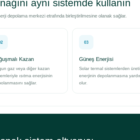
ynağını aynı sistemde kullanın
 enerji depolama merkezi etrafında birleştirilmesine olanak sağlar.
02
03
ğuşmalı Kazan
Güneş Enerjisi
un gaz veya diğer kazan
Solar termal sistemlerden üreti
temleriyle ısıtma enerjisinin
enerjinin depolanmasına yardı
olanmasını sağlar.
olur.