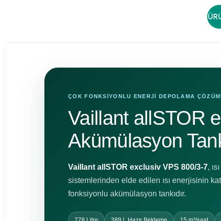
ÜRÜ
ÇOK FONKSİYONLU ENERJİ DEPOLAMA ÇÖZÜ
Vaillant allSTOR 
Akümülasyon Tan
Vaillant allSTOR exclusiv VPS 800/3-7
, ı
sistemlerinden elde edilen ısı enerjisinin ka
fonksiyonlu akümülasyon tankıdır.
778 Litre
389 L Hazır Bekleme
15 m³/saat