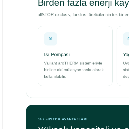
Birden fazla enerji ka
allSTOR exclusiv, farklı ısı üreticilerinin tek bir
01
Isı Pompası
Yo
Vaillant aroTHERM sistemleriyle
Uyg
birlikte akümülasyon tankı olarak
sis
kullanılabilir.
dep
04 / allSTOR AVANTAJLARI