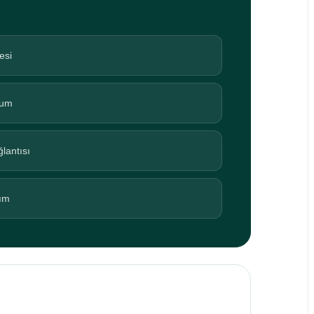
esi
yum
lantısı
tım