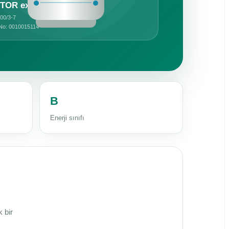
STOR exclusiv
00/3-7
No: 0010015114
B
Enerji sınıfı
k bir