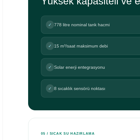
Yüksek kapasiteli ve e
✓
778 litre nominal tank hacmi
✓
15 m³/saat maksimum debi
✓
Solar enerji entegrasyonu
✓
8 sıcaklık sensörü noktası
05 / SICAK SU HAZIRLAMA