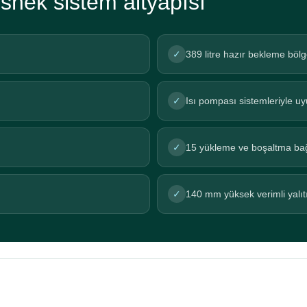
snek sistem altyapısı
✓
389 litre hazır bekleme bölg
✓
Isı pompası sistemleriyle u
✓
15 yükleme ve boşaltma bağ
✓
140 mm yüksek verimli yalı