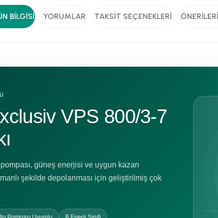
N BILGISI
YORUMLAR
TAKSIT SEÇENEKLERI
ÖNERILER
MÜ
exclusiv VPS 800/3-7
kı
sı pompası, güneş enerjisi ve uygun kazan
tmanlı şekilde depolanması için geliştirilmiş çok
Isı Pompası Uyumlu
B Enerji Sınıfı