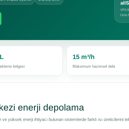
all
VPS 8
Ürün 
 L
15 m³/h
bekleme bölgesi
Maksimum hacimsel debi
kezi enerji depolama
e yüksek enerji ihtiyacı bulunan sistemlerde farklı ısı üreticilerini te