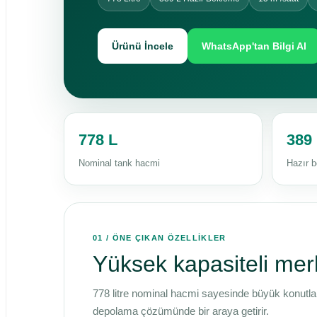
Ürünü İncele
WhatsApp'tan Bilgi Al
778 L
389
Nominal tank hacmi
Hazır 
01 / ÖNE ÇIKAN ÖZELLİKLER
Yüksek kapasiteli mer
778 litre nominal hacmi sayesinde büyük konutlar v
depolama çözümünde bir araya getirir.