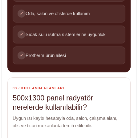
✓
Oda, salon ve ofislerde kullanım
✓
Sıcak sulu ısıtma sistemlerine uygunluk
✓
Protherm ürün ailesi
03 / KULLANIM ALANLARI
500x1300 panel radyatör
nerelerde kullanılabilir?
Uygun ısı kaybı hesabıyla oda, salon, çalışma alanı,
ofis ve ticari mekanlarda tercih edilebilir.