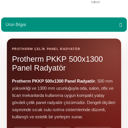
taksit
paları
hliye Cihazları
Ürün Bilgisi
r Terfi İstasyonu
PROTHERM ÇELİK PANEL RADYATÖR
erleri
Protherm PKKP 500x1300
t Tipi Çamur ve Drenaj Pompaları
Panel Radyatör
Protherm PKKP 500x1300 Panel Radyatör
, 500 mm
yüksekliği ve 1300 mm uzunluğuyla oda, salon, ofis ve
ticari mekanlarda kullanıma uygun kompakt yatay
gövdeli çelik panel radyatör çözümüdür. Dengeli ölçüleri
sayesinde sıcak sulu ısıtma sistemlerinde düzenli,
kullanışlı ve estetik bir yerleşim sunar.