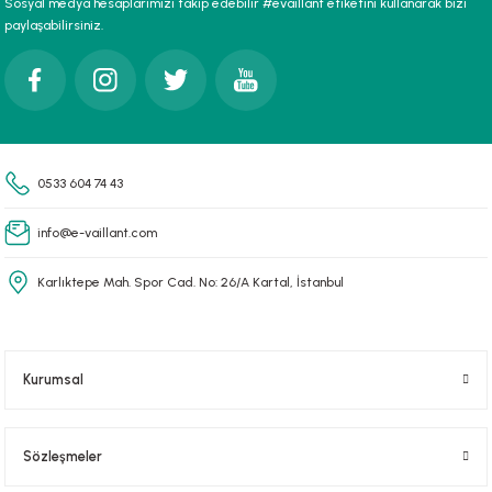
Sosyal medya hesaplarımızı takip edebilir #evaillant etiketini kullanarak bizi
paylaşabilirsiniz.
Gönder
0533 604 74 43
info@e-vaillant.com
Karlıktepe Mah. Spor Cad. No: 26/A Kartal, İstanbul
Kurumsal
Sözleşmeler