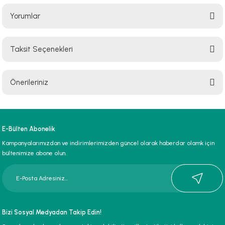
Yorumlar
Taksit Seçenekleri
Bu ürüne ilk yorumu siz yapın!
Önerileriniz
Yorum Yaz
Bu ürünün fiyat bilgisi, resim, ürün açıklamalarında ve diğer konularda
yetersiz gördüğünüz noktaları öneri formunu kullanarak tarafımıza
iletebilirsiniz.
E-Bülten Abonelik
Görüş ve önerileriniz için teşekkür ederiz.
Kampanyalarımızdan ve indirimlerimizden güncel olarak haberdar olamk için
bültenimize abone olun.
Ürün resmi kalitesiz, bozuk veya görüntülenemiyor.
Ürün açıklamasında eksik bilgiler bulunuyor.
Ürün bilgilerinde hatalar bulunuyor.
Ürün fiyatı diğer sitelerden daha pahalı.
Bizi Sosyal Medyadan Takip Edin!
Bu ürüne benzer farklı alternatifler olmalı.