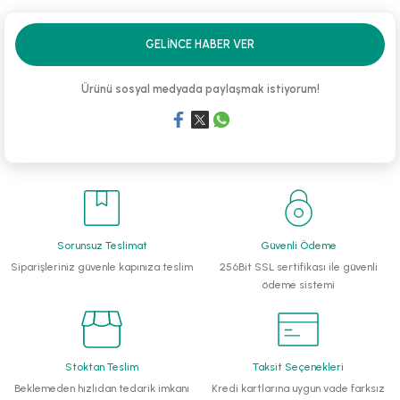
li Monoblok Pompalar
GELINCE HABER VER
llü Hidroforlar
Ürünü sosyal medyada paylaşmak istiyorum!
 Hidroforlar
nma Suyu Hidroforları
ip Temiz Su Dalgıç Pompaları
Sorunsuz Teslimat
Güvenli Ödeme
yu Tahliye Pompası
Siparişleriniz güvenle kapınıza teslim
256Bit SSL sertifikası ile güvenli
ödeme sistemi
ankları
algıç Pompalar
Stoktan Teslim
Taksit Seçenekleri
 Bıçaklı Dalgıç Pompalar
Beklemeden hızlıdan tedarik imkanı
Kredi kartlarına uygun vade farksız