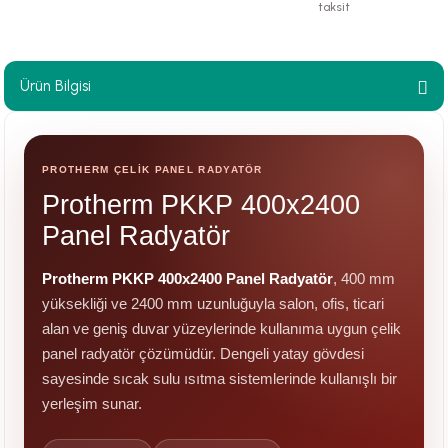
taksit
paları
hliye Cihazları
Ürün Bilgisi
r Terfi İstasyonu
PROTHERM ÇELİK PANEL RADYATÖR
erleri
Protherm PKKP 400x2400
t Tipi Çamur ve Drenaj Pompaları
Panel Radyatör
Protherm PKKP 400x2400 Panel Radyatör
, 400 mm
yüksekliği ve 2400 mm uzunluğuyla salon, ofis, ticari
alan ve geniş duvar yüzeylerinde kullanıma uygun çelik
panel radyatör çözümüdür. Dengeli yatay gövdesi
sayesinde sıcak sulu ısıtma sistemlerinde kullanışlı bir
yerleşim sunar.