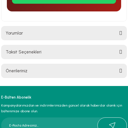
Yorumlar
Taksit Seçenekleri
Bu ürüne ilk yorumu siz yapın!
Önerileriniz
Yorum Yaz
Bu ürünün fiyat bilgisi, resim, ürün açıklamalarında ve diğer konularda
yetersiz gördüğünüz noktaları öneri formunu kullanarak tarafımıza
iletebilirsiniz.
E-Bülten Abonelik
Görüş ve önerileriniz için teşekkür ederiz.
Kampanyalarımızdan ve indirimlerimizden güncel olarak haberdar olamk için
bültenimize abone olun.
Ürün resmi kalitesiz, bozuk veya görüntülenemiyor.
Ürün açıklamasında eksik bilgiler bulunuyor.