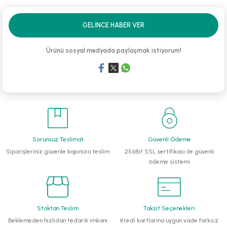
li Monoblok Pompalar
GELINCE HABER VER
llü Hidroforlar
Ürünü sosyal medyada paylaşmak istiyorum!
 Hidroforlar
nma Suyu Hidroforları
ip Temiz Su Dalgıç Pompaları
Sorunsuz Teslimat
Güvenli Ödeme
yu Tahliye Pompası
Siparişleriniz güvenle kapınıza teslim
256Bit SSL sertifikası ile güvenli
ödeme sistemi
ankları
algıç Pompalar
Stoktan Teslim
Taksit Seçenekleri
 Bıçaklı Dalgıç Pompalar
Beklemeden hızlıdan tedarik imkanı
Kredi kartlarına uygun vade farksız