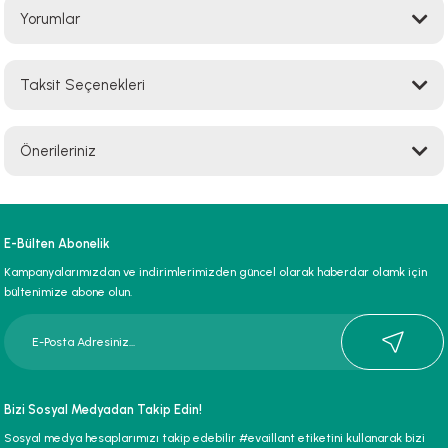
Yorumlar
Taksit Seçenekleri
Bu ürüne ilk yorumu siz yapın!
Önerileriniz
Yorum Yaz
Bu ürünün fiyat bilgisi, resim, ürün açıklamalarında ve diğer konularda
yetersiz gördüğünüz noktaları öneri formunu kullanarak tarafımıza
iletebilirsiniz.
E-Bülten Abonelik
Görüş ve önerileriniz için teşekkür ederiz.
Kampanyalarımızdan ve indirimlerimizden güncel olarak haberdar olamk için
bültenimize abone olun.
Ürün resmi kalitesiz, bozuk veya görüntülenemiyor.
Ürün açıklamasında eksik bilgiler bulunuyor.
Ürün bilgilerinde hatalar bulunuyor.
Ürün fiyatı diğer sitelerden daha pahalı.
Bizi Sosyal Medyadan Takip Edin!
Bu ürüne benzer farklı alternatifler olmalı.
Sosyal medya hesaplarımızı takip edebilir #evaillant etiketini kullanarak bizi