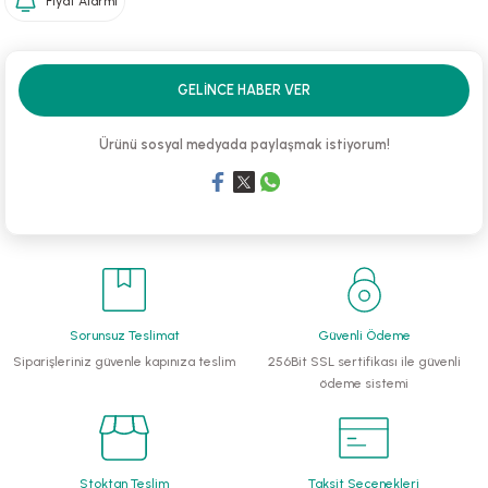
Fiyat Alarmı
li Monoblok Pompalar
GELINCE HABER VER
llü Hidroforlar
Ürünü sosyal medyada paylaşmak istiyorum!
 Hidroforlar
nma Suyu Hidroforları
ip Temiz Su Dalgıç Pompaları
yu Tahliye Pompası
Sorunsuz Teslimat
Güvenli Ödeme
Siparişleriniz güvenle kapınıza teslim
256Bit SSL sertifikası ile güvenli
ankları
ödeme sistemi
algıç Pompalar
 Bıçaklı Dalgıç Pompalar
Stoktan Teslim
Taksit Seçenekleri