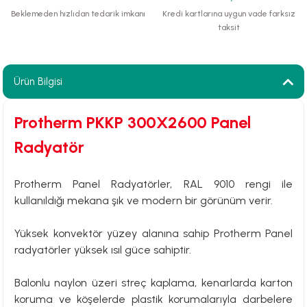
Beklemeden hızlıdan tedarik imkanı
Kredi kartlarına uygun vade farksız
paları
taksit
hliye Cihazları
Ürün Bilgisi
r Terfi İstasyonu
Protherm PKKP 300X2600 Panel
erleri
Radyatör
t Tipi Çamur ve Drenaj Pompaları
Protherm Panel Radyatörler, RAL 9010 rengi ile
kullanıldığı mekana şık ve modern bir görünüm verir.
Yüksek konvektör yüzey alanına sahip Protherm Panel
radyatörler yüksek ısıl güce sahiptir.
Balonlu naylon üzeri streç kaplama, kenarlarda karton
koruma ve köşelerde plastik korumalarıyla darbelere