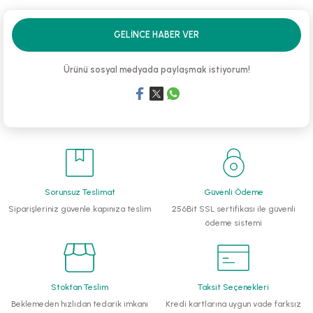
li Monoblok Pompalar
GELINCE HABER VER
llü Hidroforlar
Ürünü sosyal medyada paylaşmak istiyorum!
 Hidroforlar
nma Suyu Hidroforları
ip Temiz Su Dalgıç Pompaları
Sorunsuz Teslimat
Güvenli Ödeme
yu Tahliye Pompası
Siparişleriniz güvenle kapınıza teslim
256Bit SSL sertifikası ile güvenli
ödeme sistemi
ankları
algıç Pompalar
Stoktan Teslim
Taksit Seçenekleri
 Bıçaklı Dalgıç Pompalar
Beklemeden hızlıdan tedarik imkanı
Kredi kartlarına uygun vade farksız