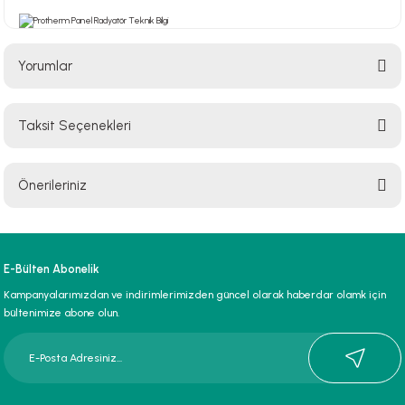
Yorumlar
Taksit Seçenekleri
Bu ürüne ilk yorumu siz yapın!
Önerileriniz
Yorum Yaz
Bu ürünün fiyat bilgisi, resim, ürün açıklamalarında ve diğer konularda
yetersiz gördüğünüz noktaları öneri formunu kullanarak tarafımıza
iletebilirsiniz.
E-Bülten Abonelik
Görüş ve önerileriniz için teşekkür ederiz.
Kampanyalarımızdan ve indirimlerimizden güncel olarak haberdar olamk için
bültenimize abone olun.
Ürün resmi kalitesiz, bozuk veya görüntülenemiyor.
Ürün açıklamasında eksik bilgiler bulunuyor.
Ürün bilgilerinde hatalar bulunuyor.