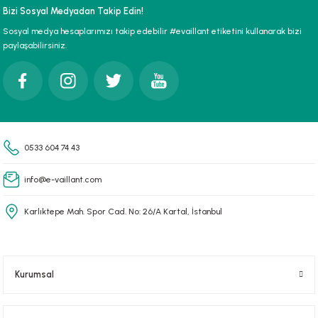
Ürün fiyatı diğer sitelerden daha pahalı.
Bizi Sosyal Medyadan Takip Edin!
Bu ürüne benzer farklı alternatifler olmalı.
Sosyal medya hesaplarımızı takip edebilir #evaillant etiketini kullanarak bizi
paylaşabilirsiniz.
Gönder
0533 604 74 43
info@e-vaillant.com
Karlıktepe Mah. Spor Cad. No: 26/A Kartal, İstanbul
Kurumsal