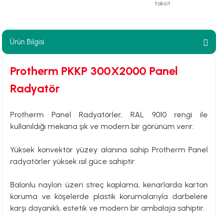
taksit
paları
hliye Cihazları
Ürün Bilgisi
r Terfi İstasyonu
Protherm PKKP 300X2000 Panel
Radyatör
erleri
t Tipi Çamur ve Drenaj Pompaları
Protherm Panel Radyatörler, RAL 9010 rengi ile
kullanıldığı mekana şık ve modern bir görünüm verir.
Yüksek konvektör yüzey alanına sahip Protherm Panel
radyatörler yüksek ısıl güce sahiptir.
Balonlu naylon üzeri streç kaplama, kenarlarda karton
koruma ve köşelerde plastik korumalarıyla darbelere
karşı dayanıklı, estetik ve modern bir ambalaja sahiptir.