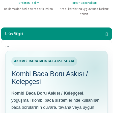
Stoktan Teslim
Taksit Seçenekleri
paları
Beklemeden hızlıdan tedarik imkanı
Kredi kartlarına uygun vade farksız
taksit
hliye Cihazları
r Terfi İstasyonu
Ürün Bilgisi
erleri
```
t Tipi Çamur ve Drenaj Pompaları
KOMBI BACA MONTAJ AKSESUARI
Kombi Baca Boru Askısı /
Kelepçesi
Kombi Baca Boru Askısı / Kelepçesi
,
yoğuşmalı kombi baca sistemlerinde kullanılan
baca borularının duvara, tavana veya uygun