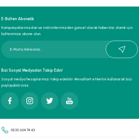
Bu ürünün fiyat bilgisi, resim, ürün açıklamalarında ve diğer konularda
yetersiz gördüğünüz noktaları öneri formunu kullanarak tarafımıza
iletebilirsiniz.
E-Bülten Abonelik
Görüş ve önerileriniz için teşekkür ederiz.
Kampanyalarımızdan ve indirimlerimizden güncel olarak haberdar olamk için
bültenimize abone olun.
Ürün resmi kalitesiz, bozuk veya görüntülenemiyor.
Ürün açıklamasında eksik bilgiler bulunuyor.
Ürün bilgilerinde hatalar bulunuyor.
Ürün fiyatı diğer sitelerden daha pahalı.
Bizi Sosyal Medyadan Takip Edin!
Bu ürüne benzer farklı alternatifler olmalı.
Sosyal medya hesaplarımızı takip edebilir #evaillant etiketini kullanarak bizi
paylaşabilirsiniz.
Gönder
0533 604 74 43