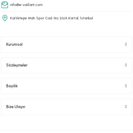
info@e-vaillant.com
Karlıktepe Mah. Spor Cad. No: 26/A Kartal, İstanbul
Kurumsal
Sözleşmeler
Bayilik
Bize Ulaşın