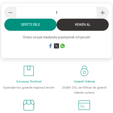
li Monoblok Pompalar
llü Hidroforlar
SEPETE EKLE
HEMEN AL
 Hidroforlar
Ürünü sosyal medyada paylaşmak istiyorum!
nma Suyu Hidroforları
ip Temiz Su Dalgıç Pompaları
yu Tahliye Pompası
Sorunsuz Teslimat
Güvenli Ödeme
ankları
Siparişleriniz güvenle kapınıza teslim
256Bit SSL sertifikası ile güvenli
ödeme sistemi
algıç Pompalar
 Bıçaklı Dalgıç Pompalar