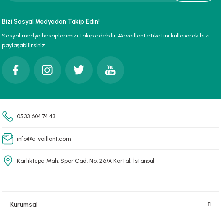
paları
Bizi Sosyal Medyadan Takip Edin!
Sosyal medya hesaplarımızı takip edebilir #evaillant etiketini kullanarak bizi
hliye Cihazları
paylaşabilirsiniz.
r Terfi İstasyonu
erleri
t Tipi Çamur ve Drenaj Pompaları
0533 604 74 43
info@e-vaillant.com
Karlıktepe Mah. Spor Cad. No: 26/A Kartal, İstanbul
Kurumsal