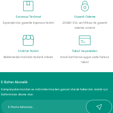
li Monoblok Pompalar
Sorunsuz Teslimat
Güvenli Ödeme
llü Hidroforlar
Siparişleriniz güvenle kapınıza teslim
256Bit SSL sertifikası ile güvenli
ödeme sistemi
 Hidroforlar
nma Suyu Hidroforları
Stoktan Teslim
Taksit Seçenekleri
Beklemeden hızlıdan tedarik imkanı
Kredi kartlarına uygun vade farksız
ip Temiz Su Dalgıç Pompaları
taksit
yu Tahliye Pompası
E-Bülten Abonelik
ankları
Kampanyalarımızdan ve indirimlerimizden güncel olarak haberdar olamk için
bültenimize abone olun.
algıç Pompalar
 Bıçaklı Dalgıç Pompalar