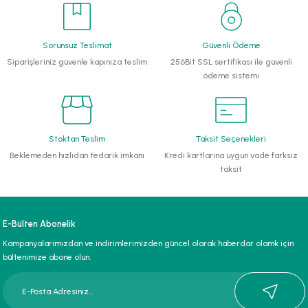
li Monoblok Pompalar
Sorunsuz Teslimat
Güvenli Ödeme
llü Hidroforlar
Siparişleriniz güvenle kapınıza teslim
256Bit SSL sertifikası ile güvenli
ödeme sistemi
 Hidroforlar
nma Suyu Hidroforları
Stoktan Teslim
Taksit Seçenekleri
Beklemeden hızlıdan tedarik imkanı
Kredi kartlarına uygun vade farksız
ip Temiz Su Dalgıç Pompaları
taksit
yu Tahliye Pompası
E-Bülten Abonelik
ankları
Kampanyalarımızdan ve indirimlerimizden güncel olarak haberdar olamk için
bültenimize abone olun.
algıç Pompalar
 Bıçaklı Dalgıç Pompalar