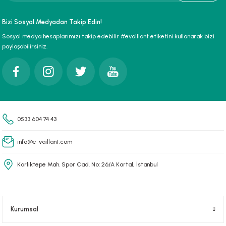
paları
Bizi Sosyal Medyadan Takip Edin!
Sosyal medya hesaplarımızı takip edebilir #evaillant etiketini kullanarak bizi
hliye Cihazları
paylaşabilirsiniz.
r Terfi İstasyonu
erleri
t Tipi Çamur ve Drenaj Pompaları
0533 604 74 43
info@e-vaillant.com
Karlıktepe Mah. Spor Cad. No: 26/A Kartal, İstanbul
Kurumsal