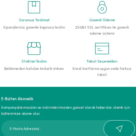
li Monoblok Pompalar
Sorunsuz Teslimat
Güvenli Ödeme
llü Hidroforlar
Siparişleriniz güvenle kapınıza teslim
256Bit SSL sertifikası ile güvenli
ödeme sistemi
 Hidroforlar
nma Suyu Hidroforları
Stoktan Teslim
Taksit Seçenekleri
Beklemeden hızlıdan tedarik imkanı
Kredi kartlarına uygun vade farksız
ip Temiz Su Dalgıç Pompaları
taksit
yu Tahliye Pompası
E-Bülten Abonelik
ankları
Kampanyalarımızdan ve indirimlerimizden güncel olarak haberdar olamk için
bültenimize abone olun.
algıç Pompalar
 Bıçaklı Dalgıç Pompalar