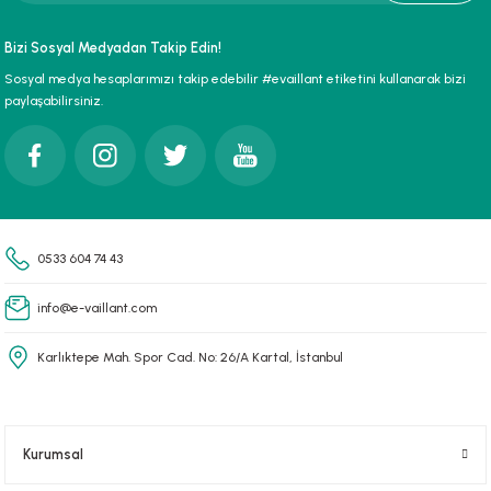
paları
Bizi Sosyal Medyadan Takip Edin!
Sosyal medya hesaplarımızı takip edebilir #evaillant etiketini kullanarak bizi
hliye Cihazları
paylaşabilirsiniz.
r Terfi İstasyonu
erleri
t Tipi Çamur ve Drenaj Pompaları
0533 604 74 43
info@e-vaillant.com
Karlıktepe Mah. Spor Cad. No: 26/A Kartal, İstanbul
Kurumsal