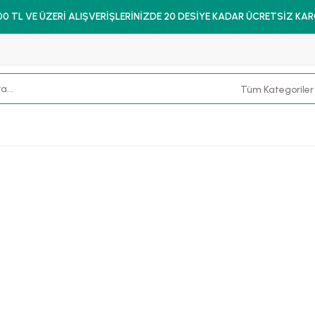
00 TL VE ÜZERİ ALIŞVERİŞLERİNİZDE 20 DESİYE KADAR ÜCRETSİZ KA