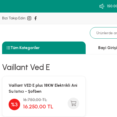
150.0
Bizi Takip Edin:
Tüm Kategoriler
Bayi Girişi
Vaillant Ved E
Vaillant VED E plus 18KW Elektrikli Ani
Su Isıtıcı - Şofben
16.750,00 TL
%3
16.250,00 TL