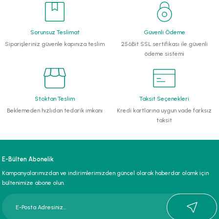
li Monoblok Pompalar
Sorunsuz Teslimat
Güvenli Ödeme
llü Hidroforlar
Siparişleriniz güvenle kapınıza teslim
256Bit SSL sertifikası ile güvenli
ödeme sistemi
 Hidroforlar
nma Suyu Hidroforları
Stoktan Teslim
Taksit Seçenekleri
Beklemeden hızlıdan tedarik imkanı
Kredi kartlarına uygun vade farksız
ip Temiz Su Dalgıç Pompaları
taksit
yu Tahliye Pompası
E-Bülten Abonelik
ankları
Kampanyalarımızdan ve indirimlerimizden güncel olarak haberdar olamk için
bültenimize abone olun.
algıç Pompalar
 Bıçaklı Dalgıç Pompalar