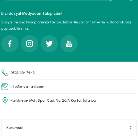
paları
Bizi Sosyal Medyadan Takip Edin!
Sosyal medya hesaplarımızı takip edebilir #evaillant etiketini kullanarak bizi
hliye Cihazları
paylaşabilirsiniz.
r Terfi İstasyonu
erleri
t Tipi Çamur ve Drenaj Pompaları
0533 604 74 43
info@e-vaillant.com
Karlıktepe Mah. Spor Cad. No: 26/A Kartal, İstanbul
Kurumsal