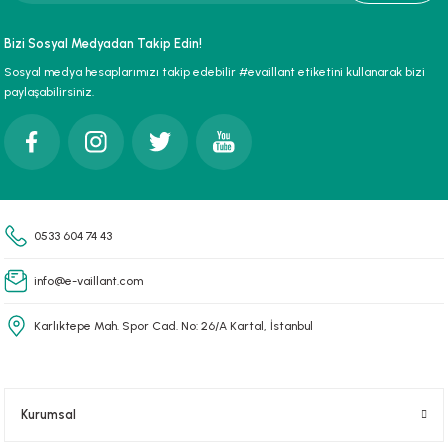
paları
Bizi Sosyal Medyadan Takip Edin!
Sosyal medya hesaplarımızı takip edebilir #evaillant etiketini kullanarak bizi
hliye Cihazları
paylaşabilirsiniz.
r Terfi İstasyonu
erleri
t Tipi Çamur ve Drenaj Pompaları
0533 604 74 43
info@e-vaillant.com
Karlıktepe Mah. Spor Cad. No: 26/A Kartal, İstanbul
Kurumsal