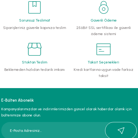
li Monoblok Pompalar
Sorunsuz Teslimat
Güvenli Ödeme
llü Hidroforlar
Siparişleriniz güvenle kapınıza teslim
256Bit SSL sertifikası ile güvenli
ödeme sistemi
 Hidroforlar
nma Suyu Hidroforları
Stoktan Teslim
Taksit Seçenekleri
Beklemeden hızlıdan tedarik imkanı
Kredi kartlarına uygun vade farksız
ip Temiz Su Dalgıç Pompaları
taksit
yu Tahliye Pompası
E-Bülten Abonelik
ankları
Kampanyalarımızdan ve indirimlerimizden güncel olarak haberdar olamk için
bültenimize abone olun.
algıç Pompalar
 Bıçaklı Dalgıç Pompalar