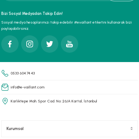
paları
Bizi Sosyal Medyadan Takip Edin!
Sosyal medya hesaplarımızı takip edebilir #evaillant etiketini kullanarak bizi
hliye Cihazları
paylaşabilirsiniz.
r Terfi İstasyonu
erleri
t Tipi Çamur ve Drenaj Pompaları
0533 604 74 43
info@e-vaillant.com
Karlıktepe Mah. Spor Cad. No: 26/A Kartal, İstanbul
Kurumsal