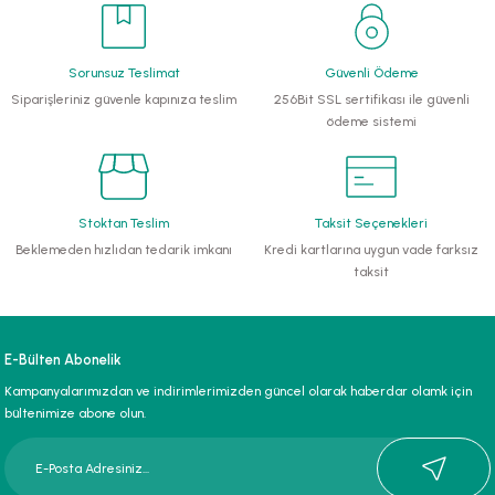
li Monoblok Pompalar
Sorunsuz Teslimat
Güvenli Ödeme
llü Hidroforlar
Siparişleriniz güvenle kapınıza teslim
256Bit SSL sertifikası ile güvenli
ödeme sistemi
 Hidroforlar
nma Suyu Hidroforları
Stoktan Teslim
Taksit Seçenekleri
Beklemeden hızlıdan tedarik imkanı
Kredi kartlarına uygun vade farksız
ip Temiz Su Dalgıç Pompaları
taksit
yu Tahliye Pompası
E-Bülten Abonelik
ankları
Kampanyalarımızdan ve indirimlerimizden güncel olarak haberdar olamk için
bültenimize abone olun.
algıç Pompalar
 Bıçaklı Dalgıç Pompalar