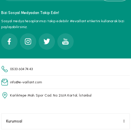
paları
Bizi Sosyal Medyadan Takip Edin!
Sosyal medya hesaplarımızı takip edebilir #evaillant etiketini kullanarak bizi
hliye Cihazları
paylaşabilirsiniz.
r Terfi İstasyonu
erleri
t Tipi Çamur ve Drenaj Pompaları
0533 604 74 43
info@e-vaillant.com
Karlıktepe Mah. Spor Cad. No: 26/A Kartal, İstanbul
Kurumsal