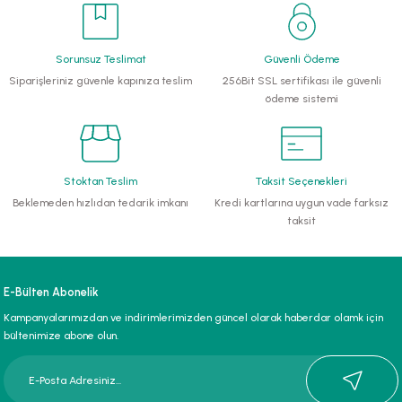
li Monoblok Pompalar
Sorunsuz Teslimat
Güvenli Ödeme
llü Hidroforlar
Siparişleriniz güvenle kapınıza teslim
256Bit SSL sertifikası ile güvenli
ödeme sistemi
 Hidroforlar
nma Suyu Hidroforları
Stoktan Teslim
Taksit Seçenekleri
Beklemeden hızlıdan tedarik imkanı
Kredi kartlarına uygun vade farksız
ip Temiz Su Dalgıç Pompaları
taksit
yu Tahliye Pompası
E-Bülten Abonelik
ankları
Kampanyalarımızdan ve indirimlerimizden güncel olarak haberdar olamk için
bültenimize abone olun.
algıç Pompalar
 Bıçaklı Dalgıç Pompalar