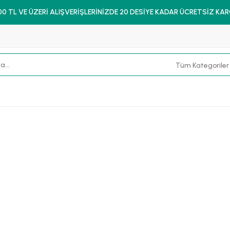
00 TL VE ÜZERİ ALIŞVERİŞLERİNİZDE 20 DESİYE KADAR ÜCRETSİZ KA