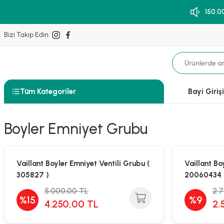
150.0
Bizi Takip Edin:
Tüm Kategoriler
Bayi Girişi
Boyler Emniyet Grubu
Vaillant Boyler Emniyet Ventili Grubu (
Vaillant Bo
305827 )
20060434 
5.000,00 TL
2.
%15
%9
4.250,00 TL
2.