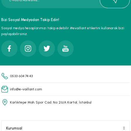
paları
Bizi Sosyal Medyadan Takip Edin!
hliye Cihazları
Sosyal medya hesaplarımızı takip edebilir #evaillant etiketini kullanarak bizi
paylaşabilirsiniz.
r Terfi İstasyonu
erleri
t Tipi Çamur ve Drenaj Pompaları
0533 604 74 43
info@e-vaillant.com
Karlıktepe Mah. Spor Cad. No: 26/A Kartal, İstanbul
Kurumsal