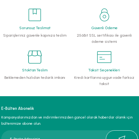
li Monoblok Pompalar
llü Hidroforlar
Sorunsuz Teslimat
Güvenli Ödeme
Siparişleriniz güvenle kapınıza teslim
256Bit SSL sertifikası ile güvenli
ödeme sistemi
 Hidroforlar
nma Suyu Hidroforları
Stoktan Teslim
Taksit Seçenekleri
ip Temiz Su Dalgıç Pompaları
Beklemeden hızlıdan tedarik imkanı
Kredi kartlarına uygun vade farksız
taksit
yu Tahliye Pompası
ankları
E-Bülten Abonelik
Kampanyalarımızdan ve indirimlerimizden güncel olarak haberdar olamk için
algıç Pompalar
bültenimize abone olun.
 Bıçaklı Dalgıç Pompalar