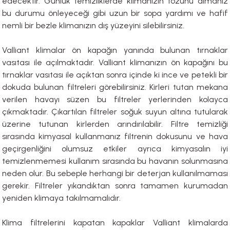
edecektir. Günlük temizliklerde klimanızın tozunu almanız
bu durumu önleyeceği gibi uzun bir sopa yardımı ve hafif
paları
nemli bir bezle klimanızın dış yüzeyini silebilirsiniz.
hliye Cihazları
Valliant klimalar ön kapağın yanında bulunan tırnaklar
vasıtası ile açılmaktadır. Valliant klimanızın ön kapağını bu
r Terfi İstasyonu
tırnaklar vasıtası ile açıktan sonra içinde ki ince ve petekli bir
dokuda bulunan filtreleri görebilirsiniz. Kirleri tutan mekana
erleri
verilen havayı süzen bu filtreler yerlerinden kolayca
çıkmaktadır. Çıkartılan filtreler soğuk suyun altına tutularak
t Tipi Çamur ve Drenaj Pompaları
üzerine tutunan kirlerden arındırılabilir. Filtre temizliği
sırasında kimyasal kullanmanız filtrenin dokusunu ve hava
geçirgenliğini olumsuz etkiler ayrıca kimyasalın iyi
temizlenmemesi kullanım sırasında bu havanın solunmasına
neden olur. Bu sebeple herhangi bir deterjan kullanılmaması
gerekir. Filtreler yıkandıktan sonra tamamen kurumadan
yeniden klimaya takılmamalıdır.
Klima filtrelerini kapatan kapaklar Valliant klimalarda