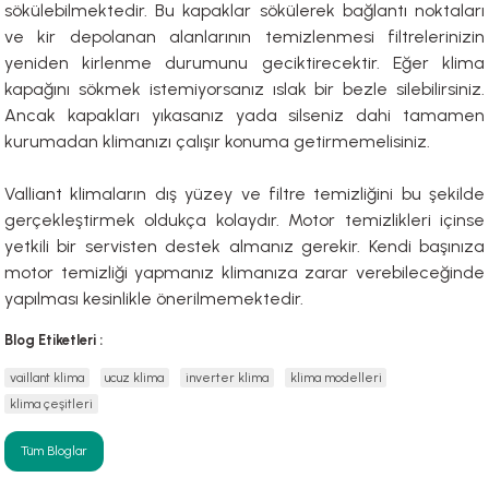
sökülebilmektedir. Bu kapaklar sökülerek bağlantı noktaları
ve kir depolanan alanlarının temizlenmesi filtrelerinizin
yeniden kirlenme durumunu geciktirecektir. Eğer klima
kapağını sökmek istemiyorsanız ıslak bir bezle silebilirsiniz.
Ancak kapakları yıkasanız yada silseniz dahi tamamen
kurumadan klimanızı çalışır konuma getirmemelisiniz.
Valliant klimaların dış yüzey ve filtre temizliğini bu şekilde
gerçekleştirmek oldukça kolaydır. Motor temizlikleri içinse
yetkili bir servisten destek almanız gerekir. Kendi başınıza
motor temizliği yapmanız klimanıza zarar verebileceğinde
yapılması kesinlikle önerilmemektedir.
Blog Etiketleri :
vaillant klima
ucuz klima
inverter klima
klima modelleri
klima çeşitleri
Tüm Bloglar