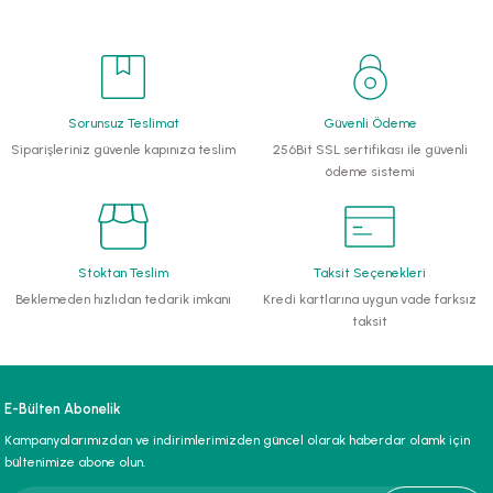
Sorunsuz Teslimat
Güvenli Ödeme
Siparişleriniz güvenle kapınıza teslim
256Bit SSL sertifikası ile güvenli
ödeme sistemi
Stoktan Teslim
Taksit Seçenekleri
Beklemeden hızlıdan tedarik imkanı
Kredi kartlarına uygun vade farksız
taksit
E-Bülten Abonelik
Kampanyalarımızdan ve indirimlerimizden güncel olarak haberdar olamk için
bültenimize abone olun.