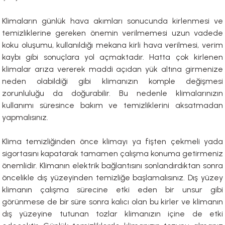
li Monoblok Pompalar
Klimaların günlük hava akımları sonucunda kirlenmesi ve
temizliklerine gereken önemin verilmemesi uzun vadede
koku oluşumu, kullanıldığı mekana kirli hava verilmesi, verim
llü Hidroforlar
kaybı gibi sonuçlara yol açmaktadır. Hatta çok kirlenen
klimalar arıza vererek maddi açıdan yük altına girmenize
 Hidroforlar
neden olabildiği gibi klimanızın komple değişmesi
zorunluluğu da doğurabilir. Bu nedenle klimalarınızın
nma Suyu Hidroforları
kullanımı süresince bakım ve temizliklerini aksatmadan
yapmalısınız.
ip Temiz Su Dalgıç Pompaları
Klima temizliğinden önce klimayı ya fişten çekmeli yada
yu Tahliye Pompası
sigortasını kapatarak tamamen çalışma konuma getirmeniz
önemlidir. Klimanın elektrik bağlantısını sonlandırdıktan sonra
ankları
öncelikle dış yüzeyinden temizliğe başlamalısınız. Dış yüzey
klimanın çalışma sürecine etki eden bir unsur gibi
algıç Pompalar
görünmese de bir süre sonra kalıcı olan bu kirler ve klimanın
dış yüzeyine tutunan tozlar klimanızın içine de etki
 Bıçaklı Dalgıç Pompalar